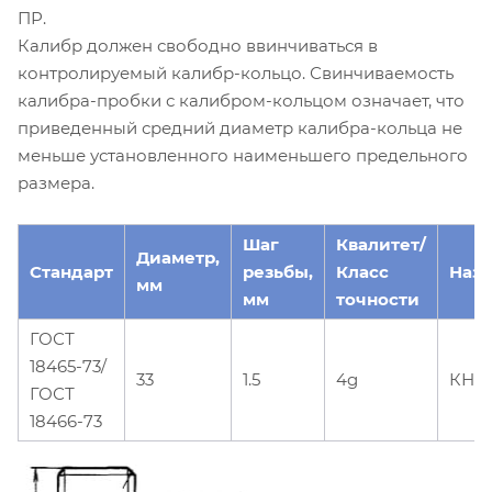
ПР.
Калибр должен свободно ввинчиваться в
контролируемый калибр-кольцо. Свинчиваемость
калибра-пробки с калибром-кольцом означает, что
приведенный средний диаметр калибра-кольца не
меньше установленного наименьшего предельного
размера.
Шаг
Квалитет/
Диаметр,
Стандарт
резьбы,
Класс
Наз
мм
мм
точности
ГОСТ
18465-73/
33
1.5
4g
КНЕ
ГОСТ
18466-73