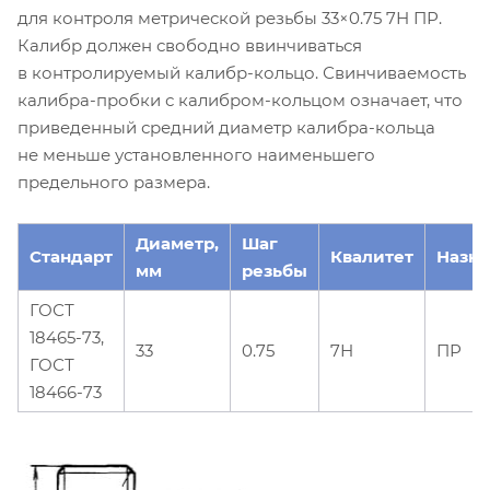
для контроля метрической резьбы 33×0.75 7Н ПР.
Калибр должен свободно ввинчиваться
в контролируемый калибр-кольцо. Свинчиваемость
калибра-пробки с калибром-кольцом означает, что
приведенный средний диаметр калибра-кольца
не меньше установленного наименьшего
предельного размера.
Диаметр,
Шаг
Стандарт
Квалитет
Назн
мм
резьбы
ГОСТ
18465-73,
33
0.75
7Н
ПР
ГОСТ
18466-73