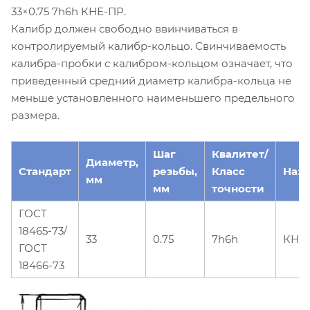
33×0.75 7h6h КНЕ-ПР.
Калибр должен свободно ввинчиваться в
контролируемый калибр-кольцо. Свинчиваемость
калибра-пробки с калибром-кольцом означает, что
приведенный средний диаметр калибра-кольца не
меньше установленного наименьшего предельного
размера.
Шаг
Квалитет/
Диаметр,
Стандарт
резьбы,
Класс
Наз
мм
мм
точности
ГОСТ
18465-73/
33
0.75
7h6h
КНЕ
ГОСТ
18466-73