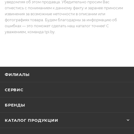
уведомляя об этом продавца. Убедительно просим Вас
отнестись с пониманием к данному факту и заранее приносим
извинения за возможные неточности в описании или
фотографиях товара. Будем благодарны за информацию об
ошибках — это поможет сделать наш каталог точнее! С
уважением, команда tpi.by.
ФИЛИАЛЫ
СЕРВИС
БРЕНДЫ
КАТАЛОГ ПРОДУКЦИИ