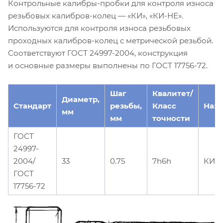
Контрольные калибры-пробки для контроля износа
резьбовых калибров-колец — «КИ», «КИ-НЕ».
Используются для контроля износа резьбовых
проходных калибров-колец с метрической резьбой.
Соответствуют ГОСТ 24997-2004, конструкция
и основные размеры выполнены по ГОСТ 17756-72.
Шаг
Квалитет/
Диаметр,
Стандарт
резьбы,
Класс
Наз
мм
мм
точности
ГОСТ
24997-
2004/
33
0.75
7h6h
КИ
ГОСТ
17756-72