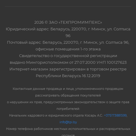
2026 © ЗАО «ТЕХПРОМИМПЕКС»
Юридический адрес: Беларусь, 220070, г. Минск, ул. Солтыса
96
Почтовый адрес: Беларусь, 220070, г. Минск, ул. Солтыса 96,
офисные помещения 1-го этажа
Свидетельство о государственной регистрации
выдано Мингорисполкомом от 27.07.2000 УНП 100127623
Интернет-магазин зарегистрирован в торговом реестре
Республики Беларусь 16.12.2019
Контактные данные продавца и лица, уполномоченного продавцом
рассматривать обращения покупателей
о нарушении их прав, предусмотренных законодательством о защите прав
потребителей:
Начальник кадрового и юридического отдела Косарь А.С.:
+375173881599
,
info@tpi.by
Номер телефона работников местных исполнительных и распорядительных
органов