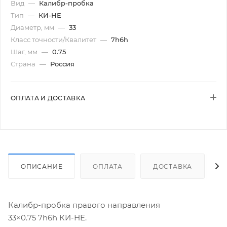
Вид
—
Калибр-пробка
Тип
—
КИ-НЕ
Диаметр, мм
—
33
Класс точности/Квалитет
—
7h6h
Шаг, мм
—
0.75
Страна
—
Россия
ОПЛАТА И ДОСТАВКА
ОПИСАНИЕ
ОПЛАТА
ДОСТАВКА
Калибр-пробка правого направления
33×0.75 7h6h КИ-НЕ.