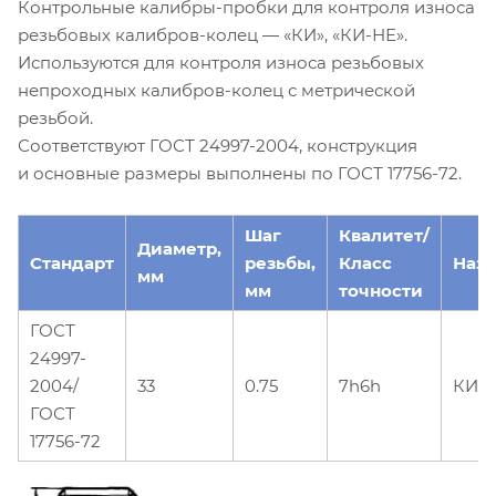
Контрольные калибры-пробки для контроля износа
резьбовых калибров-колец — «КИ», «КИ-НЕ».
Используются для контроля износа резьбовых
непроходных калибров-колец с метрической
резьбой.
Соответствуют ГОСТ 24997-2004, конструкция
и основные размеры выполнены по ГОСТ 17756-72.
Шаг
Квалитет/
Диаметр,
Стандарт
резьбы,
Класс
Наз
мм
мм
точности
ГОСТ
24997-
2004/
33
0.75
7h6h
КИ-
ГОСТ
17756-72