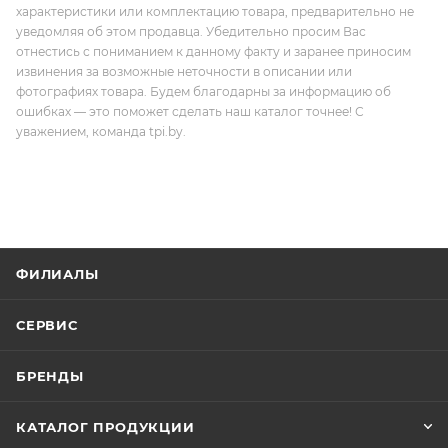
характеристики или комплектацию товара, предварительно не
уведомляя об этом продавца. Убедительно просим Вас
отнестись с пониманием к данному факту и заранее приносим
извинения за возможные неточности в описании или
фотографиях товара. Будем благодарны за информацию об
ошибках — это поможет сделать наш каталог точнее! С
уважением, команда tpi.by.
ФИЛИАЛЫ
СЕРВИС
БРЕНДЫ
КАТАЛОГ ПРОДУКЦИИ