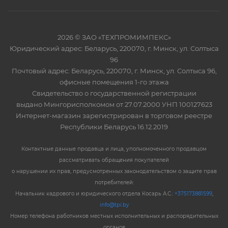
2026 © ЗАО «ТЕХПРОМИМПЕКС»
Юридический адрес: Беларусь, 220070, г. Минск, ул. Солтыса
96
Почтовый адрес: Беларусь, 220070, г. Минск, ул. Солтыса 96,
офисные помещения 1-го этажа
Свидетельство о государственной регистрации
выдано Мингорисполкомом от 27.07.2000 УНП 100127623
Интернет-магазин зарегистрирован в торговом реестре
Республики Беларусь 16.12.2019
Контактные данные продавца и лица, уполномоченного продавцом
рассматривать обращения покупателей
о нарушении их прав, предусмотренных законодательством о защите прав
потребителей:
Начальник кадрового и юридического отдела Косарь А.С.:
+375173881599
,
info@tpi.by
Номер телефона работников местных исполнительных и распорядительных
органов