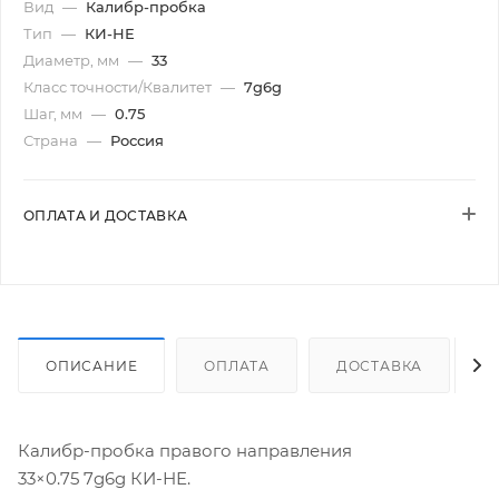
Вид
—
Калибр-пробка
Тип
—
КИ-НЕ
Диаметр, мм
—
33
Класс точности/Квалитет
—
7g6g
Шаг, мм
—
0.75
Страна
—
Россия
ОПЛАТА И ДОСТАВКА
ОПИСАНИЕ
ОПЛАТА
ДОСТАВКА
Калибр-пробка правого направления
33×0.75 7g6g КИ-НЕ.