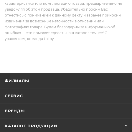
характеристики или комплектацию товара, предварительно не
уведомляя об этом продавца. Убедительно просим Вас
отнестись с пониманием к данному факту и заранее приносим
извинения за возможные неточности в описании или
фотографиях товара. Будем благодарны за информацию об
ошибках — это поможет сделать наш каталог точнее! С
уважением, команда tpi.by.
ФИЛИАЛЫ
СЕРВИС
БРЕНДЫ
КАТАЛОГ ПРОДУКЦИИ