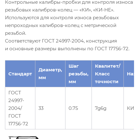
Контрольные калибры-пробки для контроля износа
резьбовых калибров-колец — «КИ», «КИ-НЕ».
Используются для контроля износа резьбовых
непроходных калибров-колец с метрической
резьбой.
Соответствуют ГОСТ 24997-2004, конструкция
и основные размеры выполнены по ГОСТ 17756-72.
Шаг
Квалитет/
Диаметр,
Стандарт
резьбы,
Класс
Наз
мм
мм
точности
ГОСТ
24997-
2004/
33
0.75
7g6g
КИ-
ГОСТ
17756-72