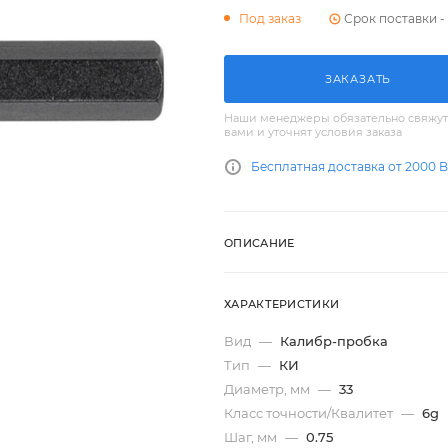
Срок поставки - 
Под заказ
ЗАКАЗАТЬ
Наши менеджеры обязательно свяжут
вами и уточнят условия заказа
Бесплатная доставка от 2000 
ОПИСАНИЕ
ХАРАКТЕРИСТИКИ
Вид
—
Калибр-пробка
Тип
—
КИ
Диаметр, мм
—
33
Класс точности/Квалитет
—
6g
Шаг, мм
—
0.75