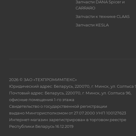
Запчасти DANA Spicer и
CARRARO
Запчасти к технике CLAAS
Запчасти KESLA
2026 © ЗАО «ТЕХПРОМИМПЕКС»
Юридический адрес: Беларусь, 220070, г. Минск, ул. Солтыса 
Почтовый адрес: Беларусь, 220070, г. Минск, ул. Солтыса 96,
офисные помещения 1-го этажа
Свидетельство о государственной регистрации
выдано Мингорисполкомом от 27.07.2000 УНП 100127623
Интернет-магазин зарегистрирован в торговом реестре
Республики Беларусь 16.12.2019