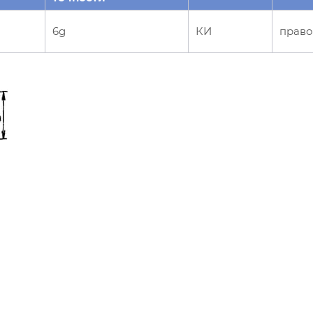
6g
КИ
право