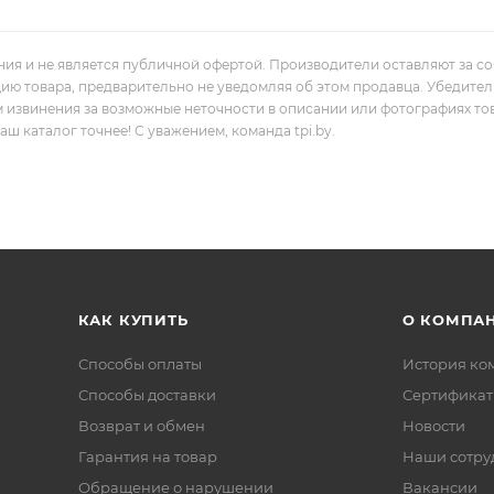
ния и не является публичной офертой. Производители оставляют за с
цию товара, предварительно не уведомляя об этом продавца. Убедите
м извинения за возможные неточности в описании или фотографиях то
 каталог точнее! С уважением, команда tpi.by.
КАК КУПИТЬ
О КОМПА
Способы оплаты
История ко
Способы доставки
Сертифика
Возврат и обмен
Новости
Гарантия на товар
Наши сотру
Обращение о нарушении
Вакансии