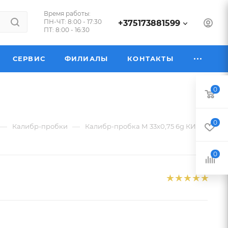
Время работы:
ПН-ЧТ: 8:00 - 17:30
+375173881599
ПТ: 8:00 - 16:30
СЕРВИС
ФИЛИАЛЫ
КОНТАКТЫ
0
0
—
—
Калибр-пробки
Калибр-пробка М 33х0,75 6g КИ
0