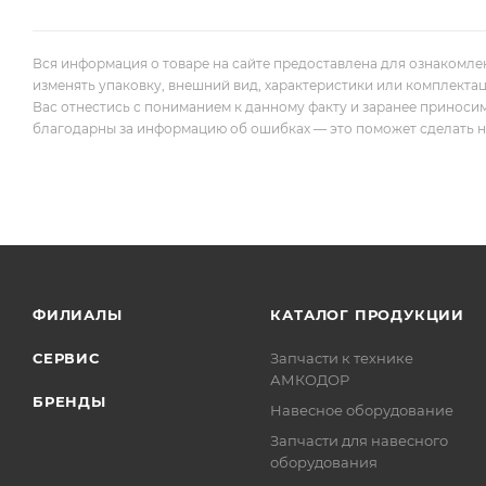
Вся информация о товаре на сайте предоставлена для ознакомле
изменять упаковку, внешний вид, характеристики или комплекта
Вас отнестись с пониманием к данному факту и заранее приноси
благодарны за информацию об ошибках — это поможет сделать наш
ФИЛИАЛЫ
КАТАЛОГ ПРОДУКЦИИ
СЕРВИС
Запчасти к технике
АМКОДОР
БРЕНДЫ
Навесное оборудование
Запчасти для навесного
оборудования