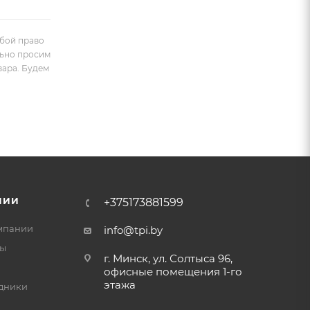
обой право
льно просим
вара. Будем
НИИ
+375173881599
мпании
info@tpi.by
ты
г. Минск, ул. Солтыса 96,
офисные помещения 1-го
этажа
дники