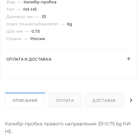
Вид
—
Калибр-пробка
Тип
—
КИ-НЕ
Диаметр, мм
—
33
Класс точности/Квалитет
—
6g
Шаг, мм
—
0.75
Страна
—
Россия
ОПЛАТА И ДОСТАВКА
ОПИСАНИЕ
ОПЛАТА
ДОСТАВКА
Калибр-пробка правого направления 33×0.75 6g КИ-
НЕ.