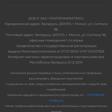
2026 © ЗАО «ТЕХПРОМИМПЕКС»
Юридический адрес: Беларусь, 220070, г. Минск, ул. Солтыса
96
Почтовый адрес: Беларусь, 220070, г. Минск, ул. Солтыса 96,
офисные помещения 1-го этажа
Свидетельство о государственной регистрации
выдано Мингорисполкомом от 27.07.2000 УНП 100127623
Интернет-магазин зарегистрирован в торговом реестре
Республики Беларусь 16.12.2019
Контактные данные продавца и лица, уполномоченного продавцом
рассматривать обращения покупателей
о нарушении их прав, предусмотренных законодательством о защите прав
потребителей:
Начальник кадрового и юридического отдела Косарь А.С.:
+375173881599
,
info@tpi.by
Номер телефона работников местных исполнительных и распорядительных
органов