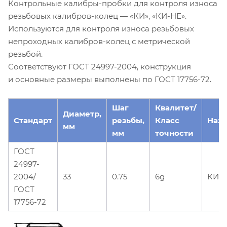
Контрольные калибры-пробки для контроля износа
резьбовых калибров-колец — «КИ», «КИ-НЕ».
Используются для контроля износа резьбовых
непроходных калибров-колец с метрической
резьбой.
Соответствуют ГОСТ 24997-2004, конструкция
и основные размеры выполнены по ГОСТ 17756-72.
Шаг
Квалитет/
Диаметр,
Стандарт
резьбы,
Класс
Наз
мм
мм
точности
ГОСТ
24997-
2004/
33
0.75
6g
КИ-
ГОСТ
17756-72