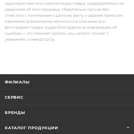
характеристики или комплектацию товара, предварительно не
уведомляя об этом продавца. Убедительно просим Вас
отнестись с пониманием к данному факту и заранее приносим
извинения за возможные неточности в описании или
фотографиях товара. Будем благодарны за информацию об
ошибках — это поможет сделать наш каталог точнее! С
уважением, команда tpi.by.
ФИЛИАЛЫ
СЕРВИС
БРЕНДЫ
КАТАЛОГ ПРОДУКЦИИ