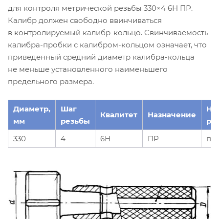
для контроля метрической резьбы 330×4 6Н ПР.
Калибр должен свободно ввинчиваться
в контролируемый калибр-кольцо. Свинчиваемость
калибра-пробки с калибром-кольцом означает, что
приведенный средний диаметр калибра-кольца
не меньше установленного наименьшего
предельного размера.
Диаметр,
Шаг
На
Квалитет
Назначение
мм
резьбы
ре
330
4
6Н
ПР
пр