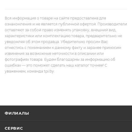
Вся информация о товаре на сайте предоставлена для
ознакомления и не является публичной офертой. Производители
оставляют за собой право изменять упаковку, внешний вид,
характеристики или комплектацию товара, предварительно не
уведомляя об этом продавца. Убедительно просим Вас
отнестись с пониманием к данному факту и заранее приносим
извинения за возможные неточности в описании или
фотографиях товара. Будем благодарны за информацию об
ошибках — это поможет сделать наш каталог точнее! С
уважением, команда tpi.by.
ФИЛИАЛЫ
СЕРВИС