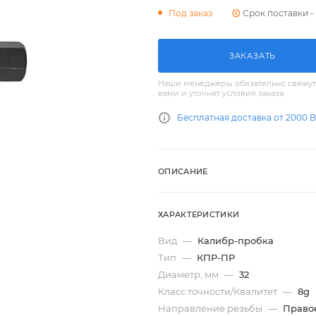
Срок поставки - 
Под заказ
ЗАКАЗАТЬ
Наши менеджеры обязательно свяжут
вами и уточнят условия заказа
Бесплатная доставка от 2000 
ОПИСАНИЕ
ХАРАКТЕРИСТИКИ
Вид
—
Калибр-пробка
Тип
—
КПР-ПР
Диаметр, мм
—
32
Класс точности/Квалитет
—
8g
Направление резьбы
—
Право