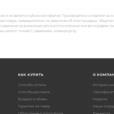
ния и не является публичной офертой. Производители оставляют за с
цию товара, предварительно не уведомляя об этом продавца. Убедите
м извинения за возможные неточности в описании или фотографиях то
 каталог точнее! С уважением, команда tpi.by.
КАК КУПИТЬ
О КОМПА
Способы оплаты
История ко
Способы доставки
Сертифика
Возврат и обмен
Новости
Гарантия на товар
Наши сотру
Обращение о нарушении
Вакансии