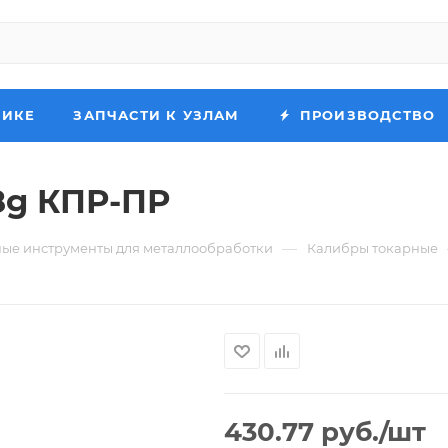
НИКЕ
ЗАПЧАСТИ К УЗЛАМ
ПРОИЗВОДСТВО
8g КПР-ПР
—
ые инструменты для металлообработки
Калибры токарные
430.77
руб.
/шт