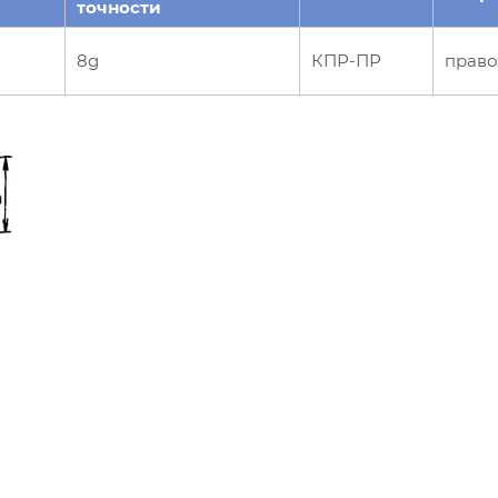
точности
8g
КПР-ПР
право