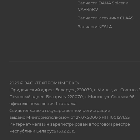
Запчасти DANA Spicer и
CARRARO
Запчасти к технике CLAAS
Запчасти KESLA
2026 © ЗАО «ТЕХПРОМИМПЕКС»
Юридический адрес: Беларусь, 220070, г. Минск, ул. Солтыса 
Почтовый адрес: Беларусь, 220070, г. Минск, ул. Солтыса 96,
офисные помещения 1-го этажа
Свидетельство о государственной регистрации
выдано Мингорисполкомом от 27.07.2000 УНП 100127623
Интернет-магазин зарегистрирован в торговом реестре
Республики Беларусь 16.12.2019