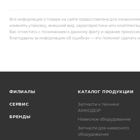
Вся информация о товаре на сайте предоставлена для ознакомле
изменять упаковку, внешний вид, характеристики или комплекта
Вас отнестись с пониманием к данному факту и заранее приноси
благодарны за информацию об ошибках — это поможет сделать наш
ФИЛИАЛЫ
КАТАЛОГ ПРОДУКЦИИ
СЕРВИС
Запчасти к технике
АМКОДОР
БРЕНДЫ
Навесное оборудование
Запчасти для навесного
оборудования