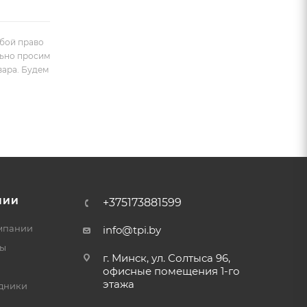
обой право
льно просим
вара. Будем
НИИ
+375173881599
мпании
info@tpi.by
ты
г. Минск, ул. Солтыса 96,
офисные помещения 1-го
этажа
дники