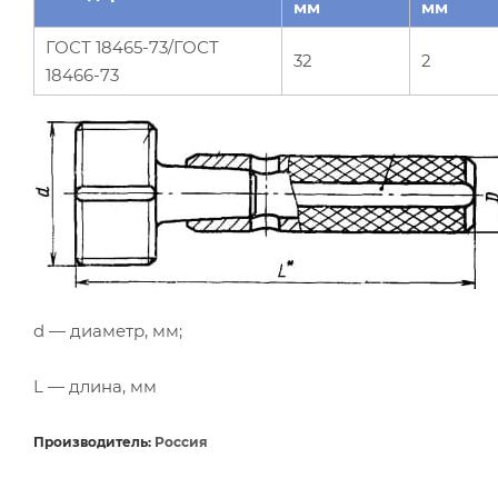
мм
мм
ГОСТ 18465-73/ГОСТ
32
2
18466-73
d — диаметр, мм;
L — длина, мм
Производитель:
Россия