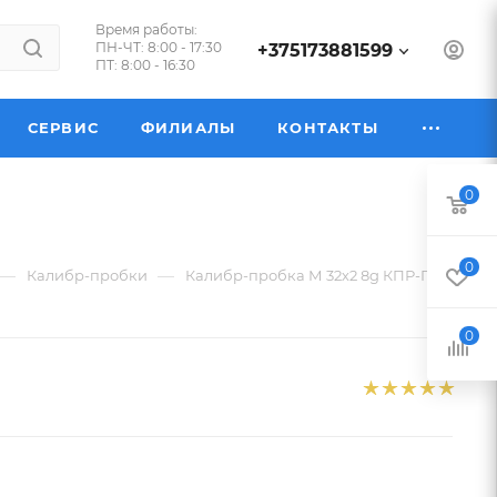
Время работы:
ПН-ЧТ: 8:00 - 17:30
+375173881599
ПТ: 8:00 - 16:30
СЕРВИС
ФИЛИАЛЫ
КОНТАКТЫ
0
0
—
—
Калибр-пробки
Калибр-пробка М 32х2 8g КПР-ПР
0