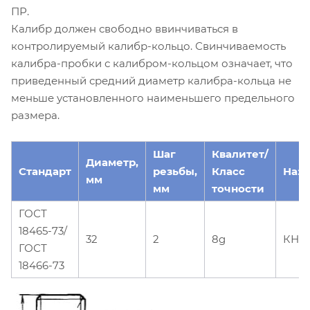
ПР.
Калибр должен свободно ввинчиваться в
контролируемый калибр-кольцо. Свинчиваемость
калибра-пробки с калибром-кольцом означает, что
приведенный средний диаметр калибра-кольца не
меньше установленного наименьшего предельного
размера.
Шаг
Квалитет/
Диаметр,
Стандарт
резьбы,
Класс
Наз
мм
мм
точности
ГОСТ
18465-73/
32
2
8g
КНЕ
ГОСТ
18466-73