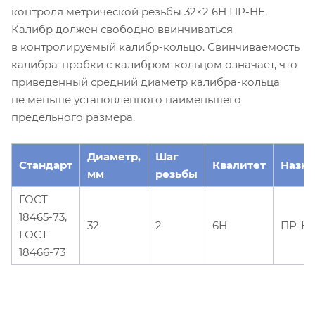
контроля метрической резьбы 32×2 6Н ПР-НЕ.
Калибр должен свободно ввинчиваться
в контролируемый калибр-кольцо. Свинчиваемость
калибра-пробки с калибром-кольцом означает, что
приведенный средний диаметр калибра-кольца
не меньше установленного наименьшего
предельного размера.
Диаметр,
Шаг
Стандарт
Квалитет
Назн
мм
резьбы
ГОСТ
18465-73,
32
2
6Н
ПР-Н
ГОСТ
18466-73