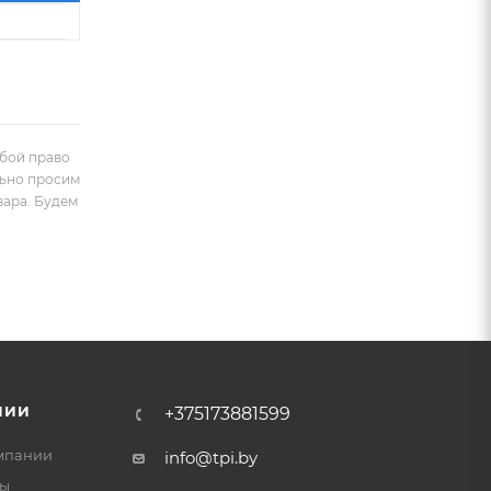
обой право
льно просим
вара. Будем
НИИ
+375173881599
мпании
info@tpi.by
ты