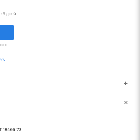
≈ 9 дней
ся с
BYN
Т 18466-73