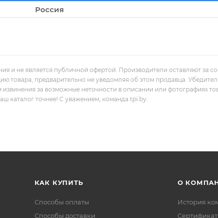
Россия
ния и не является публичной офертой. Производители оставляют за с
цию товара, предварительно не уведомляя об этом продавца. Убедите
м извинения за возможные неточности в описании или фотографиях то
 каталог точнее! С уважением, команда tpi.by.
КАК КУПИТЬ
О КОМПА
Способы оплаты
История ко
Способы доставки
Сертифика