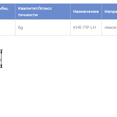
ьбы,
Квалитет/Класс
Назначение
Напр
точности
6g
КНЕ-ПР LH
левое