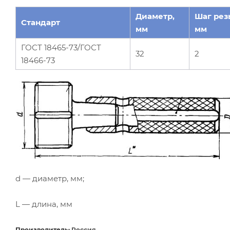
Диаметр,
Шаг рез
Стандарт
мм
мм
ГОСТ 18465-73/ГОСТ
32
2
18466-73
d — диаметр, мм;
L — длина, мм
Производитель:
Россия