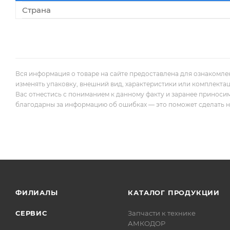
Страна
Вся информация о товаре на сайте предоставлена для ознакомле
изменять упаковку, внешний вид, характеристики или комплекта
Вас отнестись с пониманием к данному факту и заранее приноси
благодарны за информацию об ошибках — это поможет сделать наш
ФИЛИАЛЫ
КАТАЛОГ ПРОДУКЦИИ
СЕРВИС
Запчасти к технике
АМКОДОР