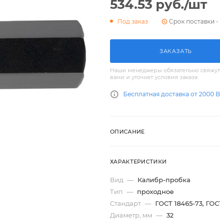
534.53
руб.
/шт
Срок поставки - 
Под заказ
ЗАКАЗАТЬ
Наши менеджеры обязательно свяжут
вами и уточнят условия заказа
Бесплатная доставка от 2000 
ОПИСАНИЕ
ХАРАКТЕРИСТИКИ
Вид
—
Калибр-пробка
Тип
—
проходное
Стандарт
—
ГОСТ 18465-73, ГОС
Диаметр, мм
—
32