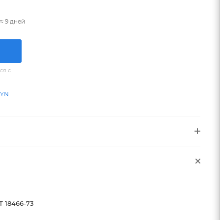
≈ 9 дней
ся с
BYN
Т 18466-73