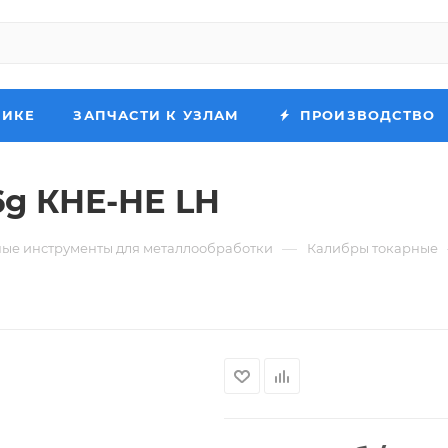
НИКЕ
ЗАПЧАСТИ К УЗЛАМ
ПРОИЗВОДСТВО
6g КНЕ-НЕ LH
—
ые инструменты для металлообработки
Калибры токарные