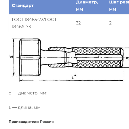
Диаметр,
Шаг рез
Стандарт
мм
мм
ГОСТ 18465-73/ГОСТ
32
2
18466-73
d — диаметр, мм;
L — длина, мм
Производитель:
Россия