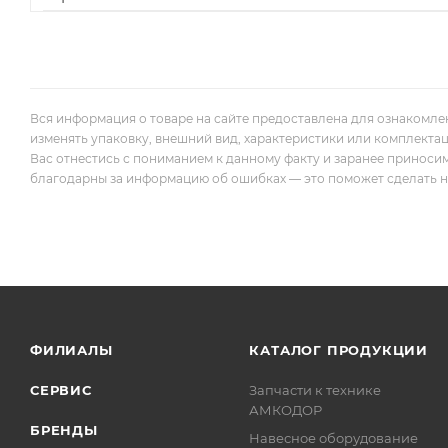
Вся информация о товаре на сайте предоставлена для ознакомле
изменять упаковку, внешний вид, характеристики или комплекта
Вас отнестись с пониманием к данному факту и заранее приноси
благодарны за информацию об ошибках — это поможет сделать наш
ФИЛИАЛЫ
КАТАЛОГ ПРОДУКЦИИ
СЕРВИС
Запчасти к технике
АМКОДОР
БРЕНДЫ
Навесное оборудование