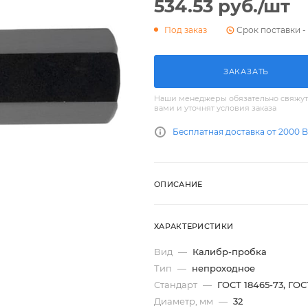
534.53
руб.
/шт
Срок поставки - 
Под заказ
ЗАКАЗАТЬ
Наши менеджеры обязательно свяжут
вами и уточнят условия заказа
Бесплатная доставка от 2000 
ОПИСАНИЕ
ХАРАКТЕРИСТИКИ
Вид
—
Калибр-пробка
Тип
—
непроходное
Стандарт
—
ГОСТ 18465-73, ГОС
Диаметр, мм
—
32