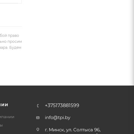
обой право
льно просим
вара. Будем
НИИ
+375173881599
мпании
info@tpi.by
ты
г. Минск, ул. Солтыса 96,