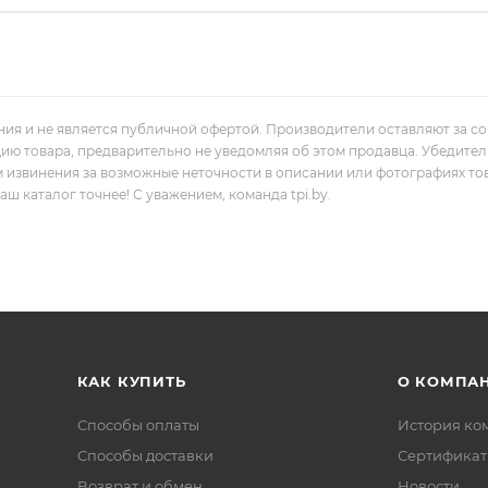
ния и не является публичной офертой. Производители оставляют за с
цию товара, предварительно не уведомляя об этом продавца. Убедите
м извинения за возможные неточности в описании или фотографиях то
 каталог точнее! С уважением, команда tpi.by.
КАК КУПИТЬ
О КОМПА
Способы оплаты
История ко
Способы доставки
Сертифика
Возврат и обмен
Новости