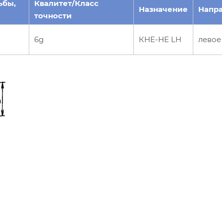
ьбы,
Квалитет/Класс
Назначение
Напр
точности
6g
КНЕ-НЕ LH
левое