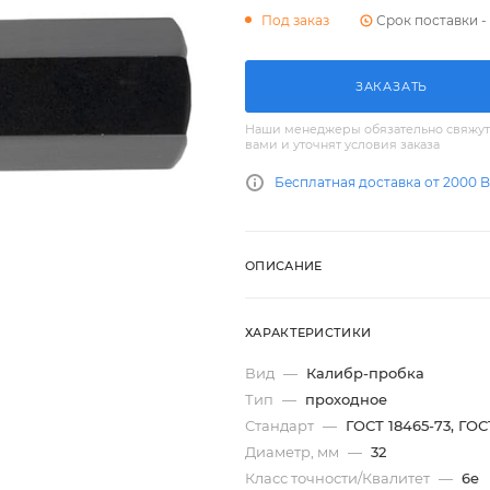
Срок поставки - 
Под заказ
ЗАКАЗАТЬ
Наши менеджеры обязательно свяжут
вами и уточнят условия заказа
Бесплатная доставка от 2000 
ОПИСАНИЕ
ХАРАКТЕРИСТИКИ
Вид
—
Калибр-пробка
Тип
—
проходное
Стандарт
—
ГОСТ 18465-73, ГОС
Диаметр, мм
—
32
Класс точности/Квалитет
—
6e