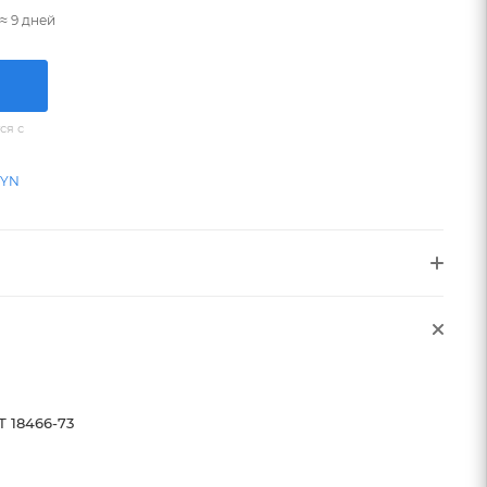
≈ 9 дней
ся с
BYN
Т 18466-73