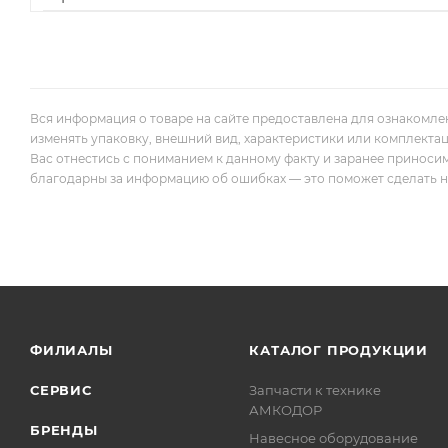
Вся информация о товаре на сайте предоставлена для ознакомле
изменять упаковку, внешний вид, характеристики или комплекта
Вас отнестись с пониманием к данному факту и заранее приноси
благодарны за информацию об ошибках — это поможет сделать наш
ФИЛИАЛЫ
КАТАЛОГ ПРОДУКЦИИ
СЕРВИС
Запчасти к технике
АМКОДОР
БРЕНДЫ
Навесное оборудование