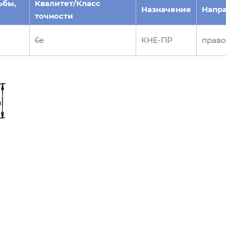
ьбы,
Квалитет/Класс
Назначение
Напр
точности
6e
КНЕ-ПР
право