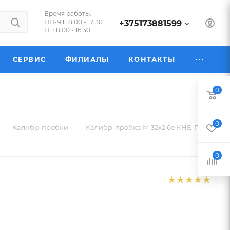
Время работы:
ПН-ЧТ: 8:00 - 17:30
+375173881599
ПТ: 8:00 - 16:30
СЕРВИС
ФИЛИАЛЫ
КОНТАКТЫ
0
0
—
—
Калибр-пробки
Калибр-пробка М 32х2 6e КНЕ-ПР
0