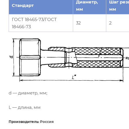
Диаметр,
Шаг рез
Стандарт
мм
мм
ГОСТ 18465-73/ГОСТ
32
2
18466-73
d — диаметр, мм;
L — длина, мм
Производитель:
Россия