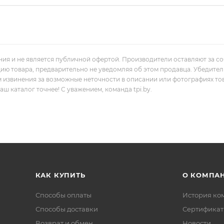
ния и не является публичной офертой. Производители оставляют за с
цию товара, предварительно не уведомляя об этом продавца. Убедите
м извинения за возможные неточности в описании или фотографиях то
 каталог точнее! С уважением, команда tpi.by.
КАК КУПИТЬ
О КОМПА
Способы оплаты
История ко
Способы доставки
Сертифика
Возврат и обмен
Новости