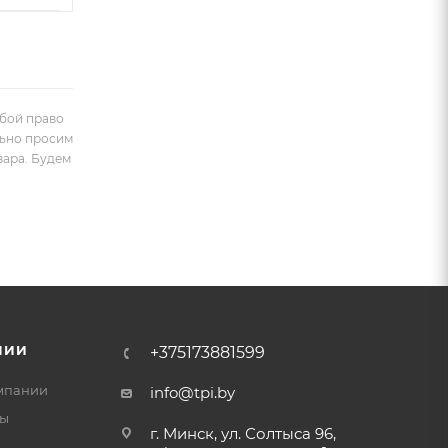
обой право
льно просим
вара. Будем
НИИ
+375173881599
мпании
info@tpi.by
ты
г. Минск, ул. Солтыса 96,