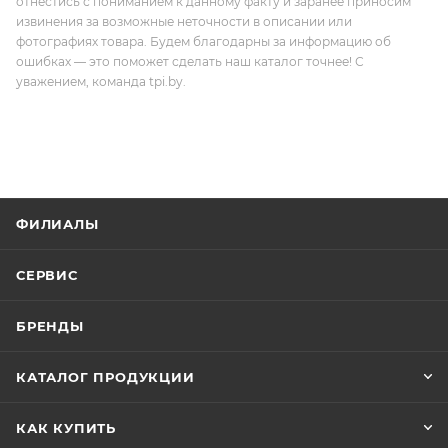
отнестись с пониманием к данному факту и заранее приносим
извинения за возможные неточности в описании или
фотографиях товара. Будем благодарны за информацию об
ошибках — это поможет сделать наш каталог точнее! С
уважением, команда tpi.by.
ФИЛИАЛЫ
СЕРВИС
БРЕНДЫ
КАТАЛОГ ПРОДУКЦИИ
КАК КУПИТЬ