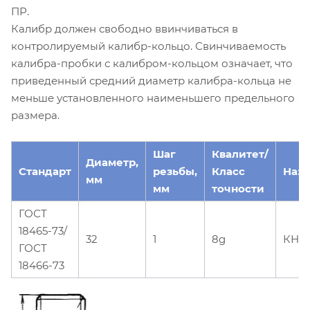
ПР.
Калибр должен свободно ввинчиваться в
контролируемый калибр-кольцо. Свинчиваемость
калибра-пробки с калибром-кольцом означает, что
приведенный средний диаметр калибра-кольца не
меньше установленного наименьшего предельного
размера.
Шаг
Квалитет/
Диаметр,
Стандарт
резьбы,
Класс
Наз
мм
мм
точности
ГОСТ
18465-73/
32
1
8g
КНЕ
ГОСТ
18466-73