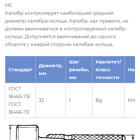
НЕ.
Калибр контролирует наибольший средний
диаметр калибра-кольца. Калибр, как правило, не
должен ввинчиваться в контролируемый калибр-
кольцо. Допускается ввинчивание до одного
оборота с каждой стороны калибра-кольца.
Шаг
Квалитет/
Диаметр,
Стандарт
резьбы,
Класс
Наз
мм
мм
точности
ГОСТ
18465-73/
32
1
8g
КНЕ
ГОСТ
18466-73