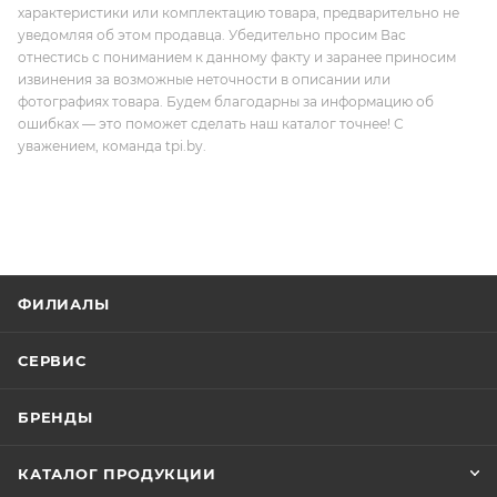
характеристики или комплектацию товара, предварительно не
уведомляя об этом продавца. Убедительно просим Вас
отнестись с пониманием к данному факту и заранее приносим
извинения за возможные неточности в описании или
фотографиях товара. Будем благодарны за информацию об
ошибках — это поможет сделать наш каталог точнее! С
уважением, команда tpi.by.
ФИЛИАЛЫ
СЕРВИС
БРЕНДЫ
КАТАЛОГ ПРОДУКЦИИ