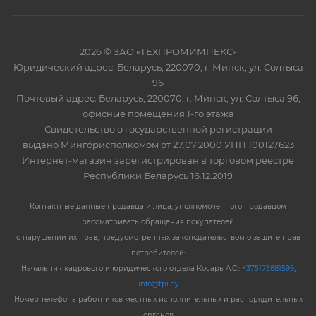
2026 © ЗАО «ТЕХПРОМИМПЕКС»
Юридический адрес: Беларусь, 220070, г. Минск, ул. Солтыса
96
Почтовый адрес: Беларусь, 220070, г. Минск, ул. Солтыса 96,
офисные помещения 1-го этажа
Свидетельство о государственной регистрации
выдано Мингорисполкомом от 27.07.2000 УНП 100127623
Интернет-магазин зарегистрирован в торговом реестре
Республики Беларусь 16.12.2019
Контактные данные продавца и лица, уполномоченного продавцом
рассматривать обращения покупателей
о нарушении их прав, предусмотренных законодательством о защите прав
потребителей:
Начальник кадрового и юридического отдела Косарь А.С.:
+375173881599
,
info@tpi.by
Номер телефона работников местных исполнительных и распорядительных
органов