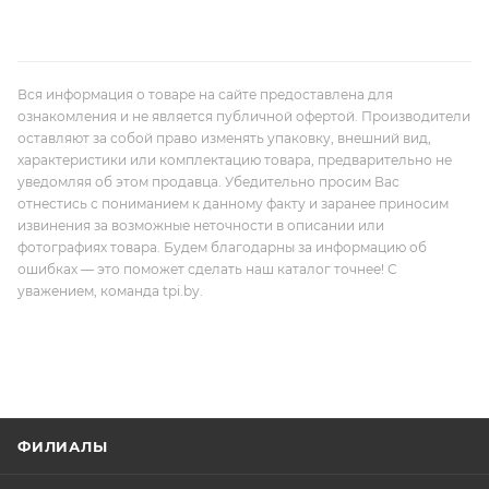
Вся информация о товаре на сайте предоставлена для
ознакомления и не является публичной офертой. Производители
оставляют за собой право изменять упаковку, внешний вид,
характеристики или комплектацию товара, предварительно не
уведомляя об этом продавца. Убедительно просим Вас
отнестись с пониманием к данному факту и заранее приносим
извинения за возможные неточности в описании или
фотографиях товара. Будем благодарны за информацию об
ошибках — это поможет сделать наш каталог точнее! С
уважением, команда tpi.by.
ФИЛИАЛЫ