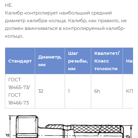
НЕ.
Калибр контролирует наибольший средний
диаметр калибра-кольца. Калибр, как правило, не
должен ввинчиваться в контролируемый калибр-
кольцо.
Шаг
Квалитет/
Диаметр,
Стандарт
резьбы,
Класс
Наз
мм
мм
точности
ГОСТ
18465-73/
32
1
6h
КПР
ГОСТ
18466-73