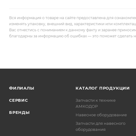
Вся информация о товаре на сайте предоставлена для ознакомле
изменять упаковку, внешний вид, характеристики или комплекта
Вас отнестись с пониманием к данному факту и заранее приноси
благодарны за информацию об ошибках — это поможет сделать наш
ФИЛИАЛЫ
КАТАЛОГ ПРОДУКЦИИ
СЕРВИС
Запчасти к технике
АМКОДОР
БРЕНДЫ
Навесное оборудование
Запчасти для навесного
оборудования