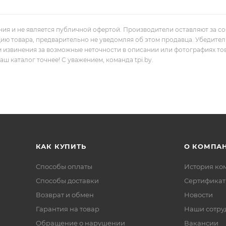
ния и не является публичной офертой. Производители оставляют за с
цию товара, предварительно не уведомляя об этом продавца. Убедите
м извинения за возможные неточности в описании или фотографиях то
 каталог точнее! С уважением, команда tpi.by.
КАК КУПИТЬ
О КОМПА
Способы оплаты
История ко
Способы доставки
Сертифика
Возврат и обмен
Новости
Гарантия на товар
Наши сотру
Обращение о нарушении
Вакансии