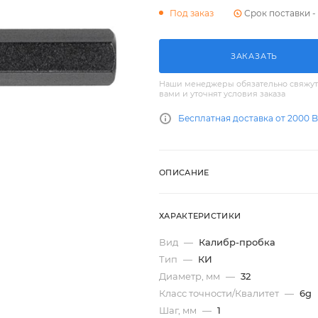
Срок поставки - 
Под заказ
ЗАКАЗАТЬ
Наши менеджеры обязательно свяжут
вами и уточнят условия заказа
Бесплатная доставка от 2000 
ОПИСАНИЕ
ХАРАКТЕРИСТИКИ
Вид
—
Калибр-пробка
Тип
—
КИ
Диаметр, мм
—
32
Класс точности/Квалитет
—
6g
Шаг, мм
—
1