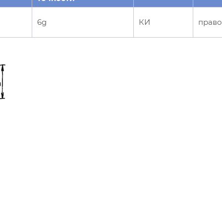
6g
КИ
право