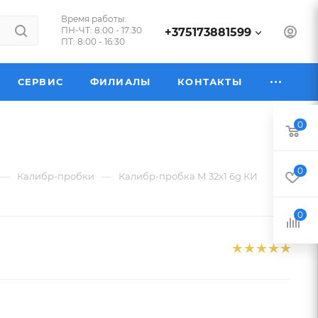
Время работы:
ПН-ЧТ: 8:00 - 17:30
+375173881599
ПТ: 8:00 - 16:30
СЕРВИС
ФИЛИАЛЫ
КОНТАКТЫ
0
0
—
—
Калибр-пробки
Калибр-пробка М 32х1 6g КИ
0