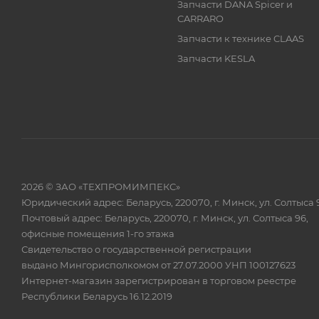
Запчасти DANA Spicer и
CARRARO
Запчасти к технике CLAAS
Запчасти KESLA
2026 © ЗАО «ТЕХПРОМИМПЕКС»
Юридический адрес: Беларусь, 220070, г. Минск, ул. Солтыса 
Почтовый адрес: Беларусь, 220070, г. Минск, ул. Солтыса 96,
офисные помещения 1-го этажа
Свидетельство о государственной регистрации
выдано Мингорисполкомом от 27.07.2000 УНП 100127623
Интернет-магазин зарегистрирован в торговом реестре
Республики Беларусь 16.12.2019