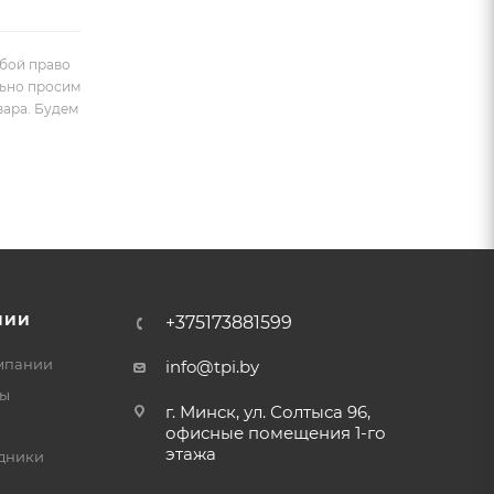
обой право
льно просим
вара. Будем
НИИ
+375173881599
мпании
info@tpi.by
ты
г. Минск, ул. Солтыса 96,
офисные помещения 1-го
этажа
дники