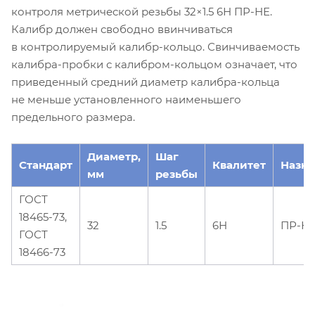
контроля метрической резьбы 32×1.5 6Н ПР-НЕ.
Калибр должен свободно ввинчиваться
в контролируемый калибр-кольцо. Свинчиваемость
калибра-пробки с калибром-кольцом означает, что
приведенный средний диаметр калибра-кольца
не меньше установленного наименьшего
предельного размера.
Диаметр,
Шаг
Стандарт
Квалитет
Назн
мм
резьбы
ГОСТ
18465-73,
32
1.5
6Н
ПР-Н
ГОСТ
18466-73