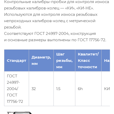
Контрольные калибры-пробки для контроля износа
резьбовых калибров-колец — «КИ», «КИ-НЕ».
Используются для контроля износа резьбовых
непроходных калибров-колец с метрической
резьбой.
Соответствуют ГОСТ 24997-2004, конструкция
и основные размеры выполнены по ГОСТ 17756-72.
Шаг
Квалитет/
Диаметр,
Стандарт
резьбы,
Класс
Наз
мм
мм
точности
ГОСТ
24997-
2004/
32
1.5
6h
КИ-
ГОСТ
17756-72