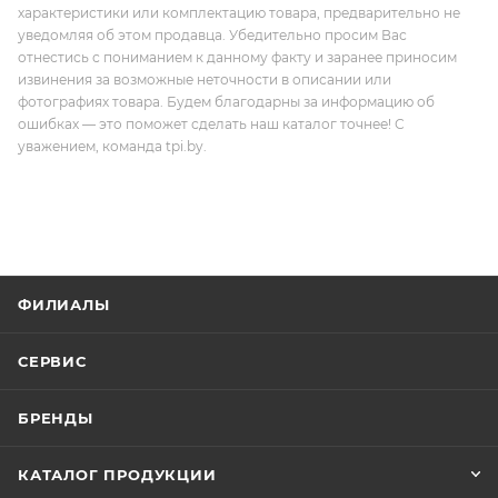
характеристики или комплектацию товара, предварительно не
уведомляя об этом продавца. Убедительно просим Вас
отнестись с пониманием к данному факту и заранее приносим
извинения за возможные неточности в описании или
фотографиях товара. Будем благодарны за информацию об
ошибках — это поможет сделать наш каталог точнее! С
уважением, команда tpi.by.
ФИЛИАЛЫ
СЕРВИС
БРЕНДЫ
КАТАЛОГ ПРОДУКЦИИ