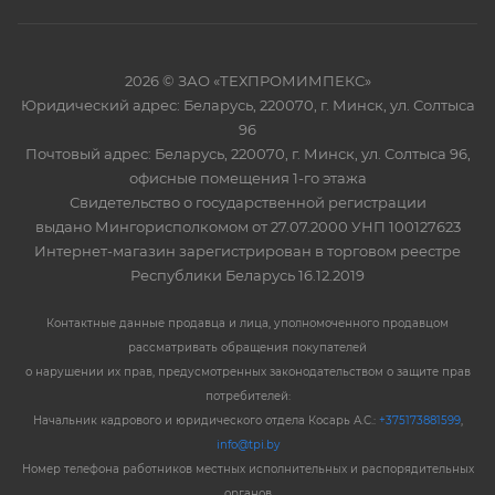
2026 © ЗАО «ТЕХПРОМИМПЕКС»
Юридический адрес: Беларусь, 220070, г. Минск, ул. Солтыса
96
Почтовый адрес: Беларусь, 220070, г. Минск, ул. Солтыса 96,
офисные помещения 1-го этажа
Свидетельство о государственной регистрации
выдано Мингорисполкомом от 27.07.2000 УНП 100127623
Интернет-магазин зарегистрирован в торговом реестре
Республики Беларусь 16.12.2019
Контактные данные продавца и лица, уполномоченного продавцом
рассматривать обращения покупателей
о нарушении их прав, предусмотренных законодательством о защите прав
потребителей:
Начальник кадрового и юридического отдела Косарь А.С.:
+375173881599
,
info@tpi.by
Номер телефона работников местных исполнительных и распорядительных
органов