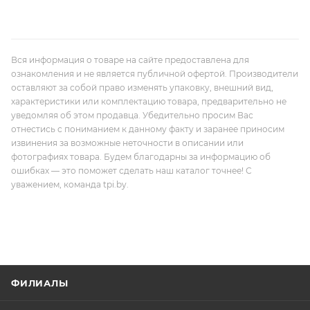
Вся информация о товаре на сайте предоставлена для
ознакомления и не является публичной офертой. Производители
оставляют за собой право изменять упаковку, внешний вид,
характеристики или комплектацию товара, предварительно не
уведомляя об этом продавца. Убедительно просим Вас
отнестись с пониманием к данному факту и заранее приносим
извинения за возможные неточности в описании или
фотографиях товара. Будем благодарны за информацию об
ошибках — это поможет сделать наш каталог точнее! С
уважением, команда tpi.by.
ФИЛИАЛЫ