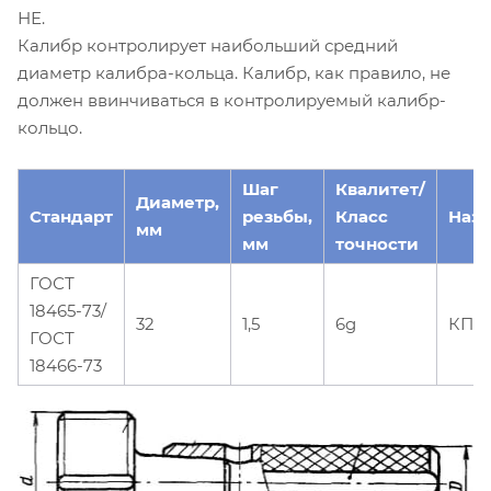
НЕ.
Калибр контролирует наибольший средний
диаметр калибра-кольца. Калибр, как правило, не
должен ввинчиваться в контролируемый калибр-
кольцо.
Шаг
Квалитет/
Диаметр,
Стандарт
резьбы,
Класс
Наз
мм
мм
точности
ГОСТ
18465-73/
32
1,5
6g
КПР
ГОСТ
18466-73