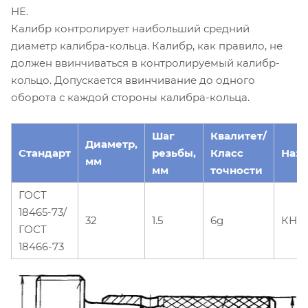
НЕ.
Калибр контролирует наибольший средний
диаметр калибра-кольца. Калибр, как правило, не
должен ввинчиваться в контролируемый калибр-
кольцо. Допускается ввинчивание до одного
оборота с каждой стороны калибра-кольца.
Шаг
Квалитет/
Диаметр,
Стандарт
резьбы,
Класс
Наз
мм
мм
точности
ГОСТ
18465-73/
32
1.5
6g
КНЕ
ГОСТ
18466-73