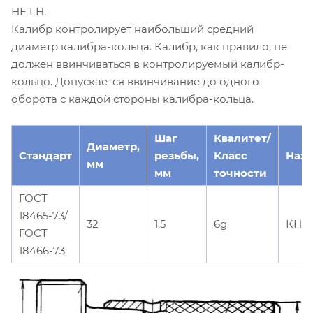
НЕ LH.
Калибр контролирует наибольший средний
диаметр калибра-кольца. Калибр, как правило, не
должен ввинчиваться в контролируемый калибр-
кольцо. Допускается ввинчивание до одного
оборота с каждой стороны калибра-кольца.
Шаг
Квалитет/
Диаметр,
Стандарт
резьбы,
Класс
Наз
мм
мм
точности
ГОСТ
18465-73/
32
1.5
6g
КНЕ-
ГОСТ
18466-73