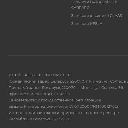
Запчасти DANA Spicer и
CARRARO
Запчасти к технике CLAAS
Запчасти KESLA
2026 © ЗАО «ТЕХПРОМИМПЕКС»
Юридический адрес: Беларусь, 220070, г. Минск, ул. Солтыса 
Почтовый адрес: Беларусь, 220070, г. Минск, ул. Солтыса 96,
офисные помещения 1-го этажа
Свидетельство о государственной регистрации
выдано Мингорисполкомом от 27.07.2000 УНП 100127623
Интернет-магазин зарегистрирован в торговом реестре
Республики Беларусь 16.12.2019