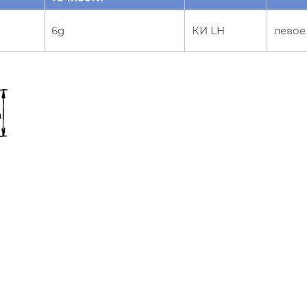
6g
КИ LH
левое