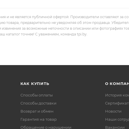
ния и не является публичной офертой. Производители оставляют за с
цию товара, предварительно не уведомляя об этом продавца. Убедите
м извинения за возможные неточности в описании или фотографиях то
 каталог точнее! С уважением, команда tpi.by.
КАК КУПИТЬ
О КОМПА
Способы оплаты
История ко
Способы доставки
Сертифика
Возврат и обмен
Новости
Гарантия на товар
Наши сотру
Обращение о нарушении
Вакансии