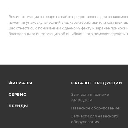
Вся информация о товаре на сайте предоставлена для ознакомле
изменять упаковку, внешний вид, характеристики или комплекта
Вас отнестись с пониманием к данному факту и заранее приноси
благодарны за информацию об ошибках — это поможет сделать наш
ФИЛИАЛЫ
КАТАЛОГ ПРОДУКЦИИ
СЕРВИС
Запчасти к технике
АМКОДОР
БРЕНДЫ
Навесное оборудование
Запчасти для навесного
оборудования