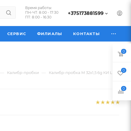
Время работы:
ПН-ЧТ: 8:00 - 17:30
+375173881599
ПТ: 8:00 - 16:30
СЕРВИС
ФИЛИАЛЫ
КОНТАКТЫ
0
0
—
—
Калибр-пробки
Калибр-пробка М 32х1,5 6g КИ LH
0