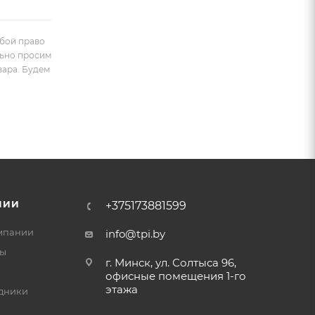
обой право
льно просим
вара. Будем
НИИ
+375173881599
мпании
info@tpi.by
ты
г. Минск, ул. Солтыса 96,
офисные помещения 1-го
этажа
дники