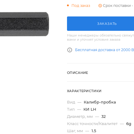
Срок поставки - 
Под заказ
ЗАКАЗАТЬ
Наши менеджеры обязательно свяжут
вами и уточнят условия заказа
Бесплатная доставка от 2000 
ОПИСАНИЕ
ХАРАКТЕРИСТИКИ
Вид
—
Калибр-пробка
Тип
—
КИ LH
Диаметр, мм
—
32
Класс точности/Квалитет
—
6g
Шаг, мм
—
1.5