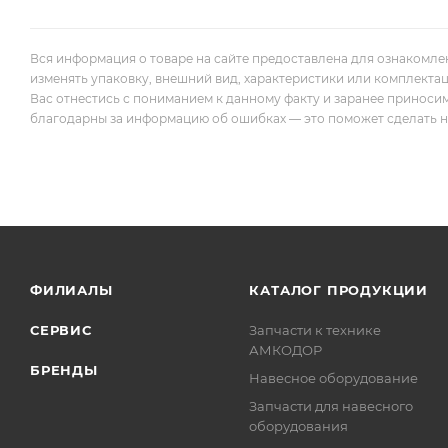
Вся информация о товаре на сайте предоставлена для ознакомле
изменять упаковку, внешний вид, характеристики или комплекта
Вас отнестись с пониманием к данному факту и заранее приноси
благодарны за информацию об ошибках — это поможет сделать наш
ФИЛИАЛЫ
КАТАЛОГ ПРОДУКЦИИ
СЕРВИС
Запчасти к технике
АМКОДОР
БРЕНДЫ
Навесное оборудование
Запчасти для навесного
оборудования