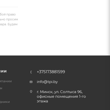
обой право
льно просим
вара. Будем
НИИ
+375173881599
мпании
info@tpi.by
ты
г. Минск, ул. Солтыса 96,
офисные помещения 1-го
этажа
дники