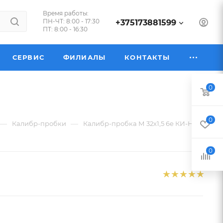
Время работы:
ПН-ЧТ: 8:00 - 17:30
+375173881599
ПТ: 8:00 - 16:30
СЕРВИС
ФИЛИАЛЫ
КОНТАКТЫ
0
0
—
—
Калибр-пробки
Калибр-пробка М 32х1,5 6e КИ-НЕ
0