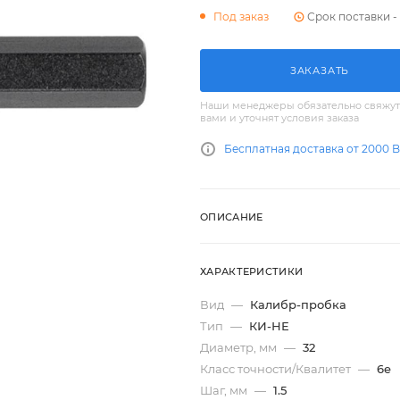
Срок поставки - 
Под заказ
ЗАКАЗАТЬ
Наши менеджеры обязательно свяжут
вами и уточнят условия заказа
Бесплатная доставка от 2000 
ОПИСАНИЕ
ХАРАКТЕРИСТИКИ
Вид
—
Калибр-пробка
Тип
—
КИ-НЕ
Диаметр, мм
—
32
Класс точности/Квалитет
—
6e
Шаг, мм
—
1.5