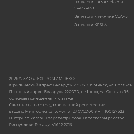
Запчасти DANA Spicer и
CARRARO
Запчасти к технике CLAAS
Запчасти KESLA
2026 © ЗАО «ТЕХПРОМИМПЕКС»
Юридический адрес: Беларусь, 220070, г. Минск, ул. Солтыса 
Почтовый адрес: Беларусь, 220070, г. Минск, ул. Солтыса 96,
офисные помещения 1-го этажа
Свидетельство о государственной регистрации
выдано Мингорисполкомом от 27.07.2000 УНП 100127623
Интернет-магазин зарегистрирован в торговом реестре
Республики Беларусь 16.12.2019