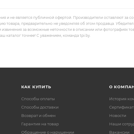
ния и не является публичной офертой. Производители оставляют за с
цию товара, предварительно не уведомляя об этом продавца. Убедите
м извинения за возможные неточности в описании или фотографиях то
 каталог точнее! С уважением, команда tpi.by.
КАК КУПИТЬ
О КОМПА
Способы оплаты
История ко
Способы доставки
Сертифика
Возврат и обмен
Новости
Гарантия на товар
Наши сотру
Обращение о нарушении
Вакансии