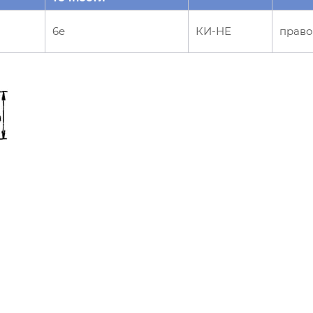
6e
КИ-НЕ
право