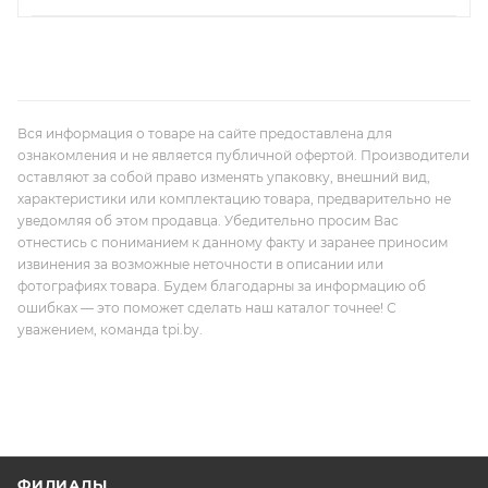
Вся информация о товаре на сайте предоставлена для
ознакомления и не является публичной офертой. Производители
оставляют за собой право изменять упаковку, внешний вид,
характеристики или комплектацию товара, предварительно не
уведомляя об этом продавца. Убедительно просим Вас
отнестись с пониманием к данному факту и заранее приносим
извинения за возможные неточности в описании или
фотографиях товара. Будем благодарны за информацию об
ошибках — это поможет сделать наш каталог точнее! С
уважением, команда tpi.by.
ФИЛИАЛЫ