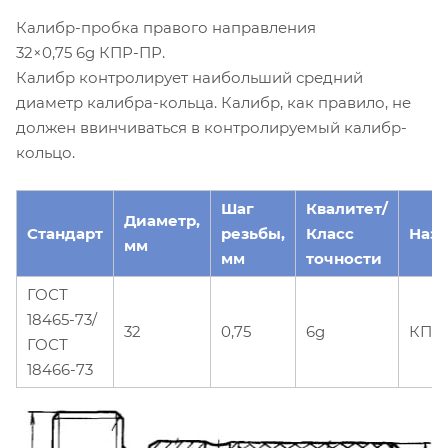
Калибр-пробка правого направления
32×0,75 6g КПР-ПР.
Калибр контролирует наибольший средний
диаметр калибра-кольца. Калибр, как правило, не
должен ввинчиваться в контролируемый калибр-
кольцо.
Шаг
Квалитет/
Диаметр,
Стандарт
резьбы,
Класс
Наз
мм
мм
точности
ГОСТ
18465-73/
32
0,75
6g
КПР
ГОСТ
18466-73