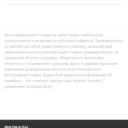
Вся информация о товаре на сайте предоставлена для
ознакомления и не является публичной офертой. Производители
оставляют за собой право изменять упаковку, внешний вид,
характеристики или комплектацию товара, предварительно не
уведомляя об этом продавца. Убедительно просим Вас
отнестись с пониманием к данному факту и заранее приносим
извинения за возможные неточности в описании или
фотографиях товара. Будем благодарны за информацию об
ошибках — это поможет сделать наш каталог точнее! С
уважением, команда tpi.by.
ФИЛИАЛЫ