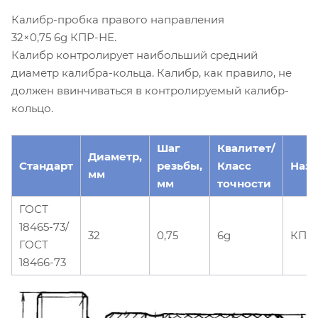
Калибр-пробка правого направления
32×0,75 6g КПР-НЕ.
Калибр контролирует наибольший средний
диаметр калибра-кольца. Калибр, как правило, не
должен ввинчиваться в контролируемый калибр-
кольцо.
Шаг
Квалитет/
Диаметр,
Стандарт
резьбы,
Класс
Наз
мм
мм
точности
ГОСТ
18465-73/
32
0,75
6g
КПР
ГОСТ
18466-73