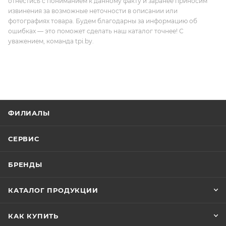
отнестись с пониманием к данному факту и заранее приносим
извинения за возможные неточности в описании или
фотографиях товара. Будем благодарны за информацию об
ошибках — это поможет сделать наш каталог точнее! С
уважением, команда tpi.by.
ФИЛИАЛЫ
СЕРВИС
БРЕНДЫ
КАТАЛОГ ПРОДУКЦИИ
КАК КУПИТЬ