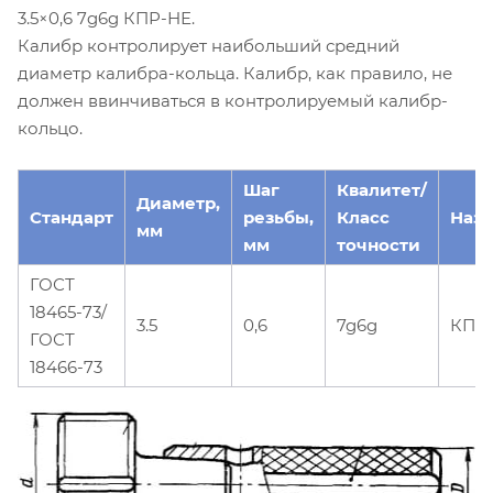
3.5×0,6 7g6g КПР-НЕ.
Калибр контролирует наибольший средний
диаметр калибра-кольца. Калибр, как правило, не
должен ввинчиваться в контролируемый калибр-
кольцо.
Шаг
Квалитет/
Диаметр,
Стандарт
резьбы,
Класс
Наз
мм
мм
точности
ГОСТ
18465-73/
3.5
0,6
7g6g
КПР
ГОСТ
18466-73