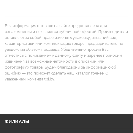
Вся информация о товаре на сайте предоставлена для
ознакомления и не является публичной офертой. Производители
оставляют за собой право изменять упаковку, внешний вид,
характеристики или комплектацию товара, предварительно не
уведомляя об этом продавца. Убедительно просим Вас
отнестись с пониманием к данному факту и заранее приносим
извинения за возможные неточности в описании или
фотографиях товара. Будем благодарны за информацию об
ошибках — это поможет сделать наш каталог точнее! С
уважением, команда tpi.by.
ФИЛИАЛЫ