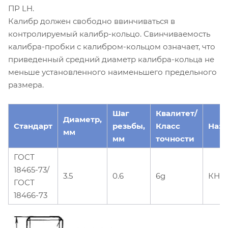
ПР LH.
Калибр должен свободно ввинчиваться в
контролируемый калибр-кольцо. Свинчиваемость
калибра-пробки с калибром-кольцом означает, что
приведенный средний диаметр калибра-кольца не
меньше установленного наименьшего предельного
размера.
Шаг
Квалитет/
Диаметр,
Стандарт
резьбы,
Класс
Наз
мм
мм
точности
ГОСТ
18465-73/
3.5
0.6
6g
КНЕ-
ГОСТ
18466-73