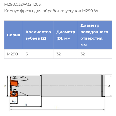
M290.032W32.1203.
Корпус фрезы для обработки уступов M290 W.
Диаметр
Количество
Диаметр
посадочного
Серия
зубьев (Z)
(D), мм
отверстия,
(
мм
M290
3
32
32
1