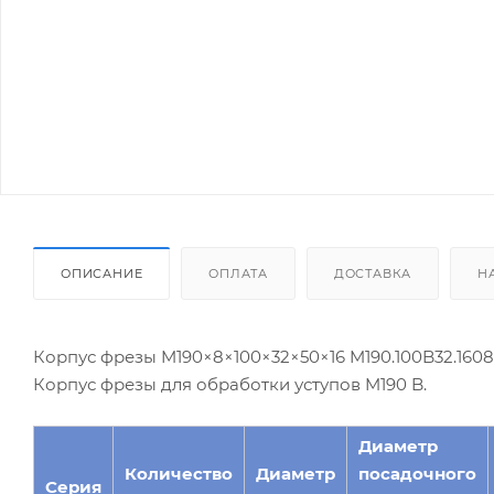
ОПИСАНИЕ
ОПЛАТА
ДОСТАВКА
Н
Корпус фрезы M190×8×100×32×50×16 M190.100B32.1608
Корпус фрезы для обработки уступов M190 B.
Диаметр
Количество
Диаметр
посадочного
Серия