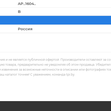
AP..1604..
B
Россия
ния и не является публичной офертой. Производители оставляют за с
цию товара, предварительно не уведомляя об этом продавца. Убедите
м извинения за возможные неточности в описании или фотографиях то
 каталог точнее! С уважением, команда tpi.by.