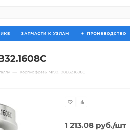
НИКЕ
ЗАПЧАСТИ К УЗЛАМ
ПРОИЗВОДСТВО
B32.1608C
—
таллу
Корпус фрезы M190.100B32.1608C
1 213.08
руб.
/шт