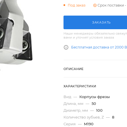
Срок поставки - 
Под заказ
ЗАКАЗАТЬ
Наши менеджеры обязательно свяжут
вами и уточнят условия заказа
Бесплатная доставка от 2000 
ОПИСАНИЕ
ХАРАКТЕРИСТИКИ
Вид
—
Корпусы фрезы
Длина, мм
—
50
Диаметр, мм
—
100
Количество зубьев, Z
—
8
Серия
—
M190