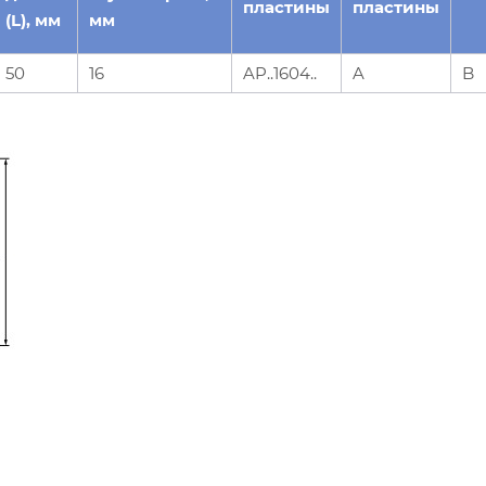
пластины
пластины
(L), мм
мм
50
16
AP..1604..
A
B