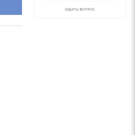
обозначение
ЗАДАТЬ ВОПРОС
M190.100B32.1608C