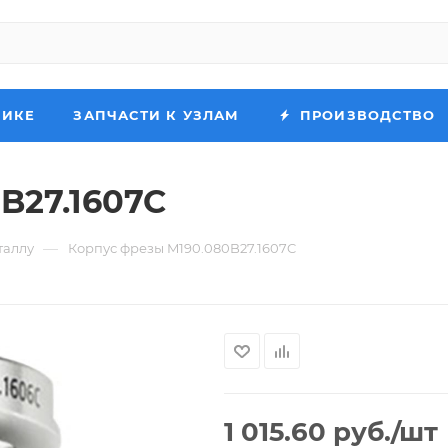
НИКЕ
ЗАПЧАСТИ К УЗЛАМ
ПРОИЗВОДСТВО
B27.1607C
—
таллу
Корпус фрезы M190.080B27.1607C
1 015.60
руб.
/шт