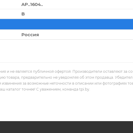
AP..1604..
B
Россия
ния и не является публичной офертой. Производители оставляют за с
цию товара, предварительно не уведомляя об этом продавца. Убедите
м извинения за возможные неточности в описании или фотографиях то
 каталог точнее! С уважением, команда tpi.by.