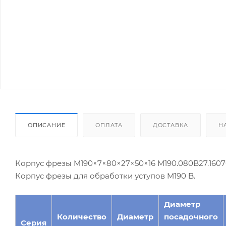
ОПИСАНИЕ
ОПЛАТА
ДОСТАВКА
Н
Корпус фрезы M190×7×80×27×50×16 M190.080B27.1607
Корпус фрезы для обработки уступов M190 B.
Диаметр
Количество
Диаметр
посадочного
Серия