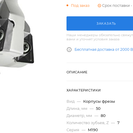
Срок поставки - 
Под заказ
ЗАКАЗАТЬ
Наши менеджеры обязательно свяжут
вами и уточнят условия заказа
Бесплатная доставка от 2000 
ОПИСАНИЕ
ХАРАКТЕРИСТИКИ
Вид
—
Корпусы фрезы
Длина, мм
—
50
Диаметр, мм
—
80
Количество зубьев, Z
—
7
Серия
—
M190