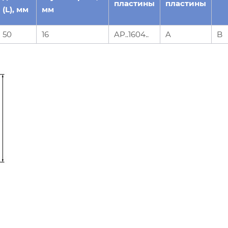
пластины
пластины
(L), мм
мм
50
16
AP..1604..
A
B