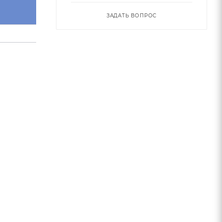
обозначение
ЗАДАТЬ ВОПРОС
M190.080B27.1607C