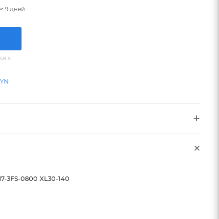
≈ 9 дней
ся с
BYN
7-3FS-0800 XL30-140