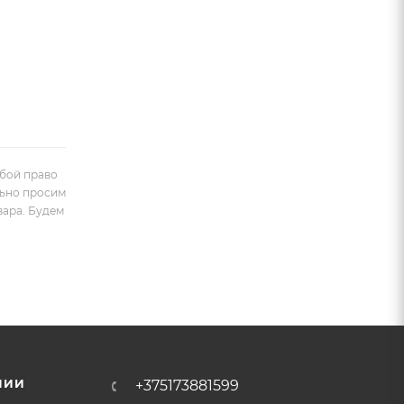
обой право
льно просим
вара. Будем
НИИ
+375173881599