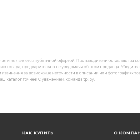
ния и не является публичной офертой. Производители оставляют за с
цию товара, предварительно не уведомляя об этом продавца. Убедите
м извинения за возможные неточности в описании или фотографиях то
 каталог точнее! С уважением, команда tpi.by.
КАК КУПИТЬ
О КОМПА