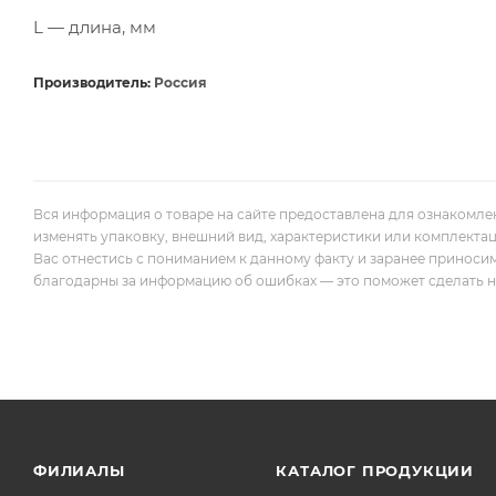
L — длина, мм
Производитель:
Россия
Вся информация о товаре на сайте предоставлена для ознакомле
изменять упаковку, внешний вид, характеристики или комплекта
Вас отнестись с пониманием к данному факту и заранее приноси
благодарны за информацию об ошибках — это поможет сделать наш
ФИЛИАЛЫ
КАТАЛОГ ПРОДУКЦИИ