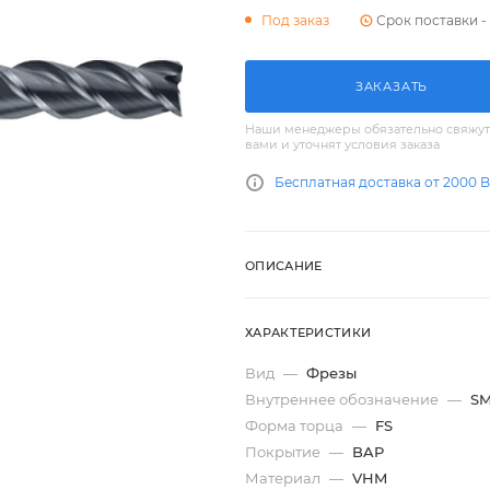
Срок поставки - 
Под заказ
ЗАКАЗАТЬ
Наши менеджеры обязательно свяжут
вами и уточнят условия заказа
Бесплатная доставка от 2000 
ОПИСАНИЕ
ХАРАКТЕРИСТИКИ
Вид
—
Фрезы
Внутреннее обозначение
—
SM
Форма торца
—
FS
Покрытие
—
BAP
Материал
—
VHM