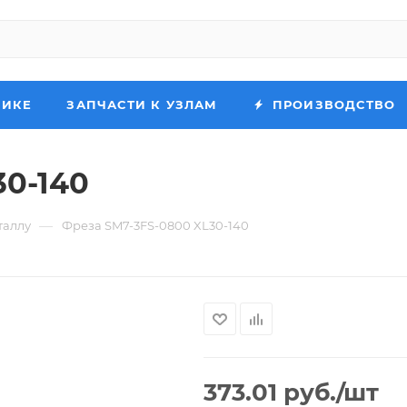
НИКЕ
ЗАПЧАСТИ К УЗЛАМ
ПРОИЗВОДСТВО
30-140
—
таллу
Фреза SM7-3FS-0800 XL30-140
373.01
руб.
/шт