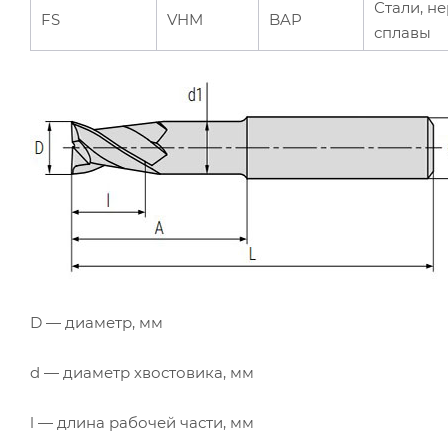
Стали, н
FS
VHM
BAP
сплавы
D — диаметр, мм
d — диаметр хвостовика, мм
l — длина рабочей части, мм