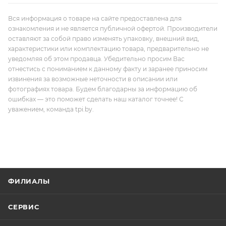
Вся информация о товаре на сайте предоставлена для
ознакомления и не является публичной офертой. Производители
оставляют за собой право изменять упаковку, внешний вид,
характеристики или комплектацию товара, предварительно не
уведомляя об этом продавца. Убедительно просим Вас
отнестись с пониманием к данному факту и заранее приносим
извинения за возможные неточности в описании или
фотографиях товара. Будем благодарны за информацию об
ошибках — это поможет сделать наш каталог точнее! С
уважением, команда tpi.by.
ФИЛИАЛЫ
СЕРВИС