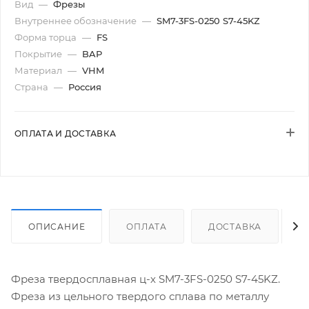
Вид
—
Фрезы
Внутреннее обозначение
—
SM7-3FS-0250 S7-45KZ
Форма торца
—
FS
Покрытие
—
BAP
Материал
—
VHM
Страна
—
Россия
ОПЛАТА И ДОСТАВКА
ОПИСАНИЕ
ОПЛАТА
ДОСТАВКА
Фреза твердосплавная ц-х SM7-3FS-0250 S7-45KZ.
Фреза из цельного твердого сплава по металлу