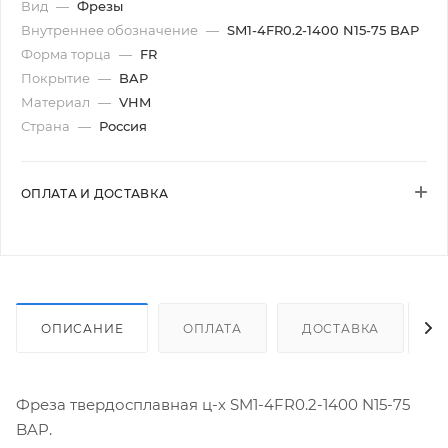
Вид
—
Фрезы
Внутреннее обозначение
—
SM1-4FR0.2-1400 N15-75 BAP
Форма торца
—
FR
Покрытие
—
BAP
Материал
—
VHM
Страна
—
Россия
ОПЛАТА И ДОСТАВКА
ОПИСАНИЕ
ОПЛАТА
ДОСТАВКА
Фреза твердосплавная ц-х SM1-4FR0.2-1400 N15-75
BAP.