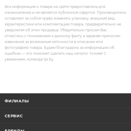
Вся информация о товаре на сайте предоставлена для
ознакомления и не является публичной офертой. Производители
оставляют за собой право изменять упаковку, внешний вид,
характеристики или комплектацию товара, предварительно не
уведомляя об этом продавца. Убедительно просим Вас
отнестись с пониманием к данному факту и заранее приносим
извинения за возможные неточности в описании или
фотографиях товара. Будем благодарны за информацию об
ошибках — это поможет сделать наш каталог точнее! С
уважением, команда tpi.by.
ФИЛИАЛЫ
СЕРВИС
БРЕНДЫ