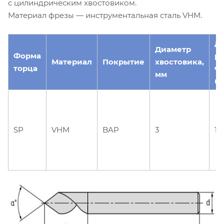
с цилиндрическим хвостовиком.
Материал фрезы — инструментальная сталь VHM.
Д
Диаметр
Форма
р
Материал
Покрытие
хвостовика,
торца
ча
мм
м
SP
VHM
BAP
3
10