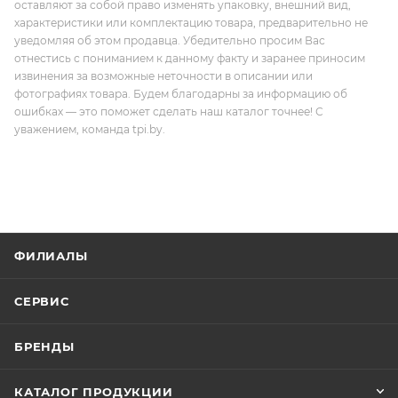
оставляют за собой право изменять упаковку, внешний вид,
характеристики или комплектацию товара, предварительно не
уведомляя об этом продавца. Убедительно просим Вас
отнестись с пониманием к данному факту и заранее приносим
извинения за возможные неточности в описании или
фотографиях товара. Будем благодарны за информацию об
ошибках — это поможет сделать наш каталог точнее! С
уважением, команда tpi.by.
ФИЛИАЛЫ
СЕРВИС
БРЕНДЫ
КАТАЛОГ ПРОДУКЦИИ