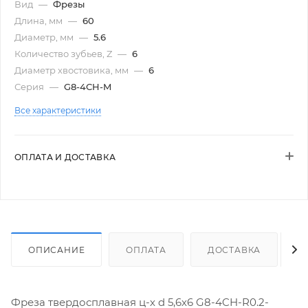
Вид
—
Фрезы
Длина, мм
—
60
Диаметр, мм
—
5.6
Количество зубьев, Z
—
6
Диаметр хвостовика, мм
—
6
Серия
—
G8-4CH-M
Все характеристики
ОПЛАТА И ДОСТАВКА
ОПИСАНИЕ
ОПЛАТА
ДОСТАВКА
Фреза твердосплавная ц-х d 5,6х6 G8-4CH-R0.2-