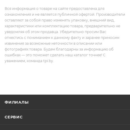
Вся информация о товаре на сайте предоставлена для
ознакомления и не является публичной офертой. Производители
оставляют за собой право изменять упаковку, внешний вид,
характеристики или комплектацию товара, предварительно не
уведомляя об этом продавца. Убедительно просим Вас
отнестись с пониманием к данному факту и заранее приносим
извинения за возможные неточности в описании или
фотографиях товара. Будем благодарны за информацию об
ошибках — это поможет сделать наш каталог точнее! С
уважением, команда tpi.by.
ФИЛИАЛЫ
СЕРВИС