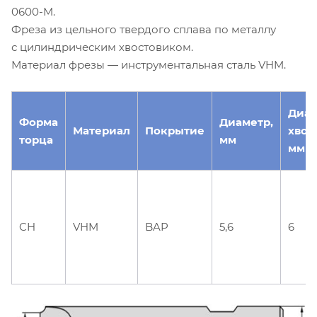
0600-M.
Фреза из цельного твердого сплава по металлу
с цилиндрическим хвостовиком.
Материал фрезы — инструментальная сталь VHM.
Диа
Форма
Диаметр,
Материал
Покрытие
хвос
торца
мм
мм
CH
VHM
BAP
5,6
6