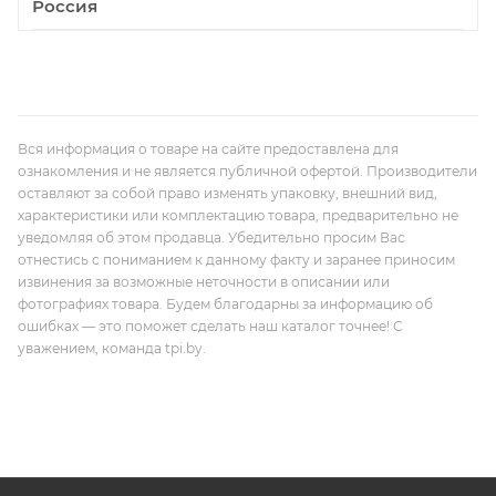
Россия
Вся информация о товаре на сайте предоставлена для
ознакомления и не является публичной офертой. Производители
оставляют за собой право изменять упаковку, внешний вид,
характеристики или комплектацию товара, предварительно не
уведомляя об этом продавца. Убедительно просим Вас
отнестись с пониманием к данному факту и заранее приносим
извинения за возможные неточности в описании или
фотографиях товара. Будем благодарны за информацию об
ошибках — это поможет сделать наш каталог точнее! С
уважением, команда tpi.by.