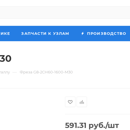
НИКЕ
ЗАПЧАСТИ К УЗЛАМ
ПРОИЗВОДСТВО
M30
—
таллу
Фреза G8-2CH60-1600-M30
591.31
руб.
/шт