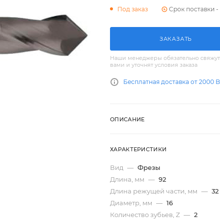
Срок поставки - 
Под заказ
ЗАКАЗАТЬ
Наши менеджеры обязательно свяжут
вами и уточнят условия заказа
Бесплатная доставка от 2000 
ОПИСАНИЕ
ХАРАКТЕРИСТИКИ
Вид
—
Фрезы
Длина, мм
—
92
Длина режущей части, мм
—
32
Диаметр, мм
—
16
Количество зубьев, Z
—
2