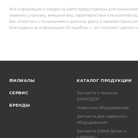
Вся информация о товаре на сайте предоставлена для ознакомле
изменять упаковку, внешний вид, характеристики или комплекта
Вас отнестись с пониманием к данному факту и заранее приноси
благодарны за информацию об ошибках — это поможет сделать наш
ФИЛИАЛЫ
КАТАЛОГ ПРОДУКЦИИ
СЕРВИС
Запчасти к технике
АМКОДОР
БРЕНДЫ
Навесное оборудование
Запчасти для навесного
оборудования
Запчасти DANA Spicer и
CARRARO