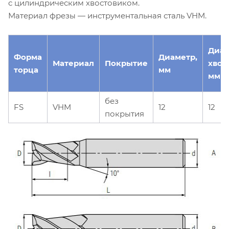
с цилиндрическим хвостовиком.
Материал фрезы — инструментальная сталь VHM.
Диа
Форма
Диаметр,
Материал
Покрытие
хвос
торца
мм
мм
без
FS
VHM
12
12
покрытия