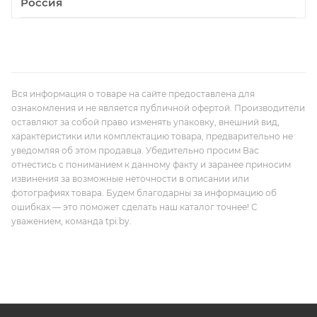
Россия
Вся информация о товаре на сайте предоставлена для
ознакомления и не является публичной офертой. Производители
оставляют за собой право изменять упаковку, внешний вид,
характеристики или комплектацию товара, предварительно не
уведомляя об этом продавца. Убедительно просим Вас
отнестись с пониманием к данному факту и заранее приносим
извинения за возможные неточности в описании или
фотографиях товара. Будем благодарны за информацию об
ошибках — это поможет сделать наш каталог точнее! С
уважением, команда tpi.by.