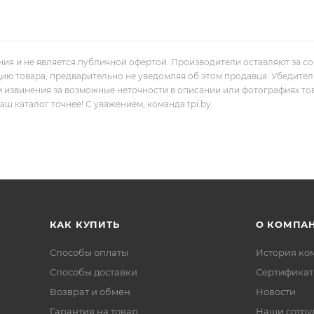
ния и не является публичной офертой. Производители оставляют за с
цию товара, предварительно не уведомляя об этом продавца. Убедите
м извинения за возможные неточности в описании или фотографиях то
 каталог точнее! С уважением, команда tpi.by.
КАК КУПИТЬ
О КОМПА
Способы оплаты
История ко
Способы доставки
Сертифика
Возврат и обмен
Новости
Гарантия на товар
Наши сотру