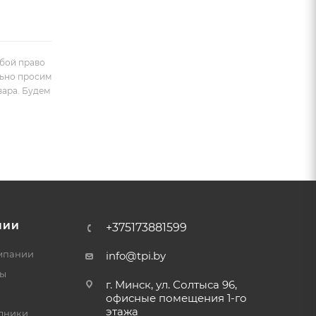
обой право
льно просим
вара. Будем
НИИ
+375173881599
мпании
info@tpi.by
ты
г. Минск, ул. Солтыса 96,
офисные помещения 1-го
этажа
дники