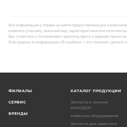
Вся информация о товаре на сайте предоставлена для ознакомле
изменять упаковку, внешний вид, характеристики или комплекта
Вас отнестись с пониманием к данному факту и заранее приноси
благодарны за информацию об ошибках — это поможет сделать наш
ФИЛИАЛЫ
КАТАЛОГ ПРОДУКЦИИ
СЕРВИС
Запчасти к технике
АМКОДОР
БРЕНДЫ
Навесное оборудование
Запчасти для навесного