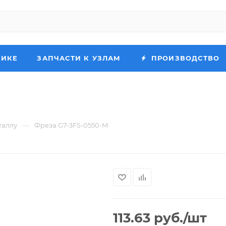
НИКЕ
ЗАПЧАСТИ К УЗЛАМ
ПРОИЗВОДСТВО
—
таллу
Фреза G7-3FS-0550-M
113.63
руб.
/шт