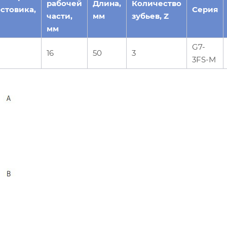
рабочей
Длина,
Количество
стовика,
Серия
части,
мм
зубьев, Z
мм
G7-
16
50
3
3FS-M