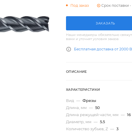
Срок поставки - 
Под заказ
ЗАКАЗАТЬ
Наши менеджеры обязательно свяжут
вами и уточнят условия заказа
Бесплатная доставка от 2000 
ОПИСАНИЕ
ХАРАКТЕРИСТИКИ
Вид
—
Фрезы
Длина, мм
—
50
Длина режущей части, мм
—
16
Диаметр, мм
—
5.5
Количество зубьев, Z
—
3