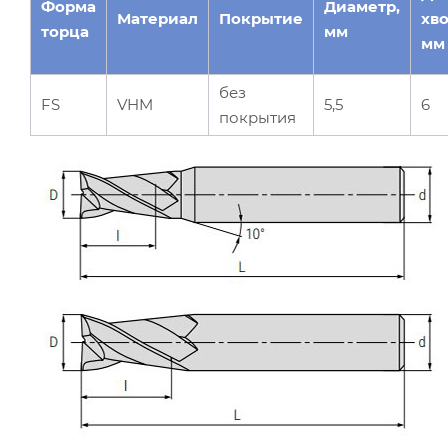
Форма
Диаметр,
Материал
Покрытие
хво
торца
мм
мм
без
FS
VHM
5,5
6
покрытия