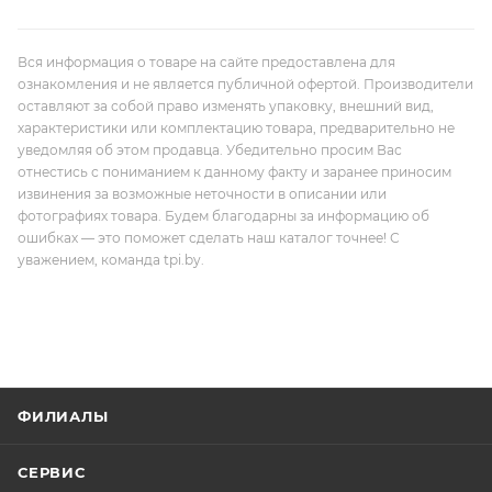
Вся информация о товаре на сайте предоставлена для
ознакомления и не является публичной офертой. Производители
оставляют за собой право изменять упаковку, внешний вид,
характеристики или комплектацию товара, предварительно не
уведомляя об этом продавца. Убедительно просим Вас
отнестись с пониманием к данному факту и заранее приносим
извинения за возможные неточности в описании или
фотографиях товара. Будем благодарны за информацию об
ошибках — это поможет сделать наш каталог точнее! С
уважением, команда tpi.by.
ФИЛИАЛЫ
СЕРВИС