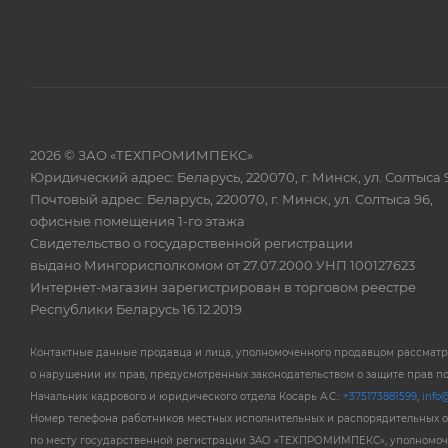
2026 © ЗАО «ТЕХПРОМИМПЕКС»
Юридический адрес: Беларусь, 220070, г. Минск, ул. Солтыса 
Почтовый адрес: Беларусь, 220070, г. Минск, ул. Солтыса 96,
офисные помещения 1-го этажа
Свидетельство о государственной регистрации
выдано Мингорисполкомом от 27.07.2000 УНП 100127623
Интернет-магазин зарегистрирован в торговом реестре
Республики Беларусь 16.12.2019
Контактные данные продавца и лица, уполномоченного продавцом рассмат
о нарушении их прав, предусмотренных законодательством о защите прав п
Начальник кадрового и юридического отдела Косарь А.С.:
+375173881599
,
info@
Номер телефона работников местных исполнительных и распорядительных 
по месту государственной регистрации ЗАО «ТЕХПРОМИМПЕКС», уполномоч