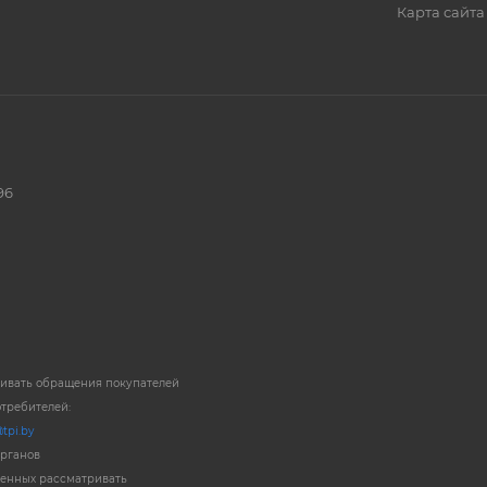
Карта сайта
96
ривать обращения покупателей
отребителей:
tpi.by
органов
енных рассматривать