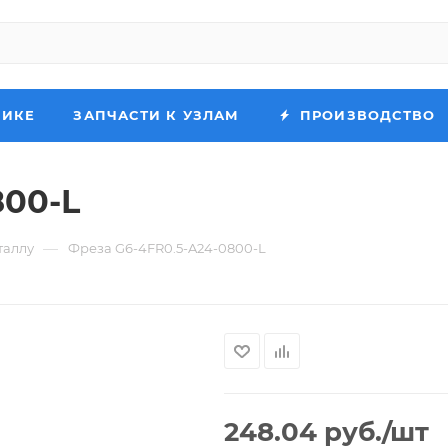
НИКЕ
ЗАПЧАСТИ К УЗЛАМ
ПРОИЗВОДСТВО
800-L
—
таллу
Фреза G6-4FR0.5-A24-0800-L
248.04
руб.
/шт