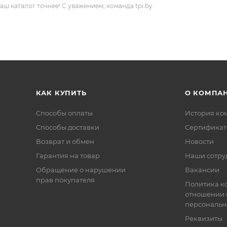
 каталог точнее! С уважением, команда tpi.by.
КАК КУПИТЬ
О КОМПА
Способы оплаты
История ко
Способы доставки
Сертифика
Возврат и обмен
Новости
Гарантия на товар
Наши сотру
Обращение о нарушении
Вакансии
прав покупателя
Политика к
отношении 
персональн
Реквизиты