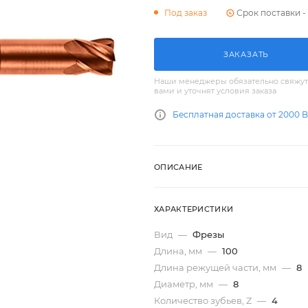
Срок поставки - 
Под заказ
ЗАКАЗАТЬ
Наши менеджеры обязательно свяжут
вами и уточнят условия заказа
Бесплатная доставка от 2000 
ОПИСАНИЕ
ХАРАКТЕРИСТИКИ
Вид
—
Фрезы
Длина, мм
—
100
Длина режущей части, мм
—
8
Диаметр, мм
—
8
Количество зубьев, Z
—
4