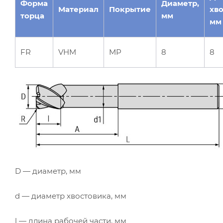
Форма
Диаметр,
Материал
Покрытие
хво
торца
мм
мм
FR
VHM
MP
8
8
D — диаметр, мм
d — диаметр хвостовика, мм
l — длина рабочей части, мм