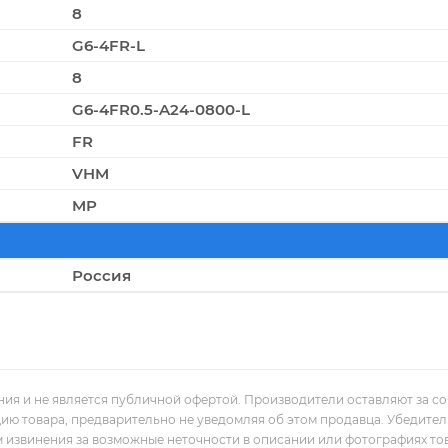
8
G6-4FR-L
8
G6-4FR0.5-A24-0800-L
FR
VHM
MP
Россия
ния и не является публичной офертой. Производители оставляют за с
цию товара, предварительно не уведомляя об этом продавца. Убедите
м извинения за возможные неточности в описании или фотографиях то