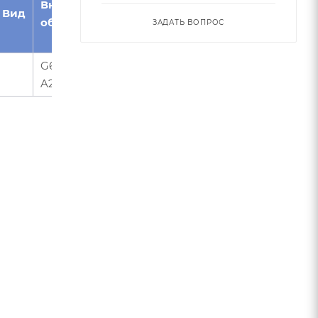
Внутреннее
наклона
материал/
Вид
обозначение
винтовой
Возможное
ЗАДАТЬ ВОПРОС
канавки°
применение
G6-4FR0.5-
35
закаленная сталь
A24-0800-L