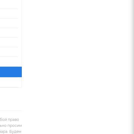
обой право
льно просим
вара. Будем