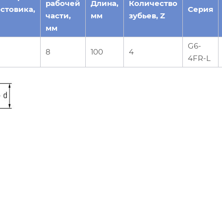
рабочей
Длина,
Количество
стовика,
Серия
части,
мм
зубьев, Z
мм
G6-
8
100
4
4FR-L