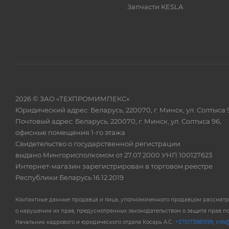
Запчасти KESLA
2026 © ЗАО «ТЕХПРОМИМПЕКС»
Юридический адрес: Беларусь, 220070, г. Минск, ул. Солтыса 
Почтовый адрес: Беларусь, 220070, г. Минск, ул. Солтыса 96,
офисные помещения 1-го этажа
Свидетельство о государственной регистрации
выдано Мингорисполкомом от 27.07.2000 УНП 100127623
Интернет-магазин зарегистрирован в торговом реестре
Республики Беларусь 16.12.2019
Контактные данные продавца и лица, уполномоченного продавцом рассмат
о нарушении их прав, предусмотренных законодательством о защите прав п
Начальник кадрового и юридического отдела Косарь А.С.:
+375173881599
,
info@