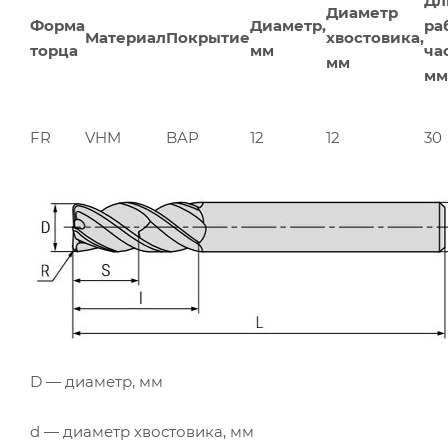
Дл
Диаметр
Форма
Диаметр,
ра
Материал
Покрытие
хвостовика,
торца
мм
ча
мм
мм
FR
VHM
BAP
12
12
30
D — диаметр, мм
d — диаметр хвостовика, мм