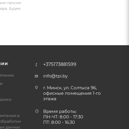
льно просим
вара. Будем
НИИ
+375173881599
мпании
info@tpi.by
ты
г. Минск, ул. Солтыса 96,
офисные помещения 1-го
этажа
дники
Время работы:
омпании в
ПН-ЧТ: 8:00 - 17:30
обработки
ПТ: 8:00 - 16:30
ых данных