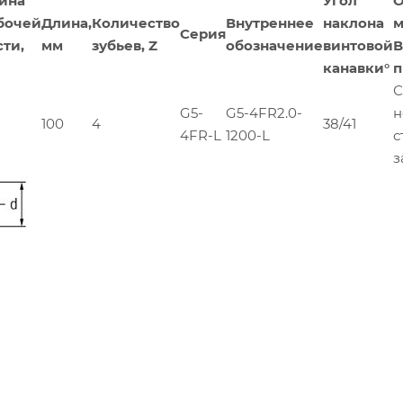
ина
Угол
О
бочей
Длина,
Количество
Внутреннее
наклона
м
Серия
сти,
мм
зубьев, Z
обозначение
винтовой
В
канавки°
п
С
G5-
G5-4FR2.0-
н
100
4
38/41
4FR-L
1200-L
с
з