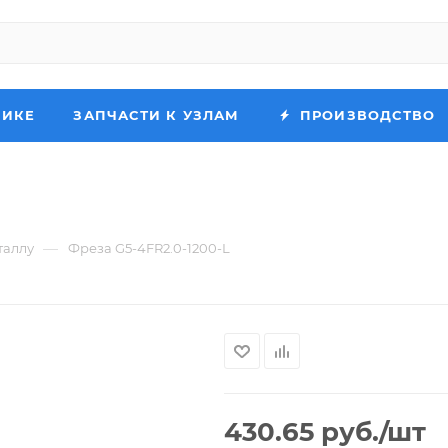
НИКЕ
ЗАПЧАСТИ К УЗЛАМ
ПРОИЗВОДСТВО
—
таллу
Фреза G5-4FR2.0-1200-L
430.65
руб.
/шт