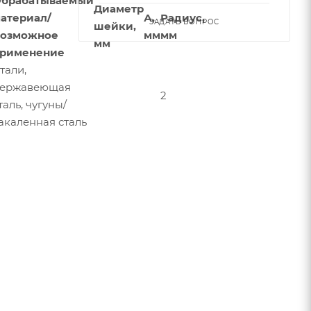
брабатываемый
Диаметр
атериал/
А,
Радиус,
ЗАДАТЬ ВОПРОС
шейки,
озможное
мм
мм
мм
рименение
тали,
ержавеющая
2
таль, чугуны/
акаленная сталь