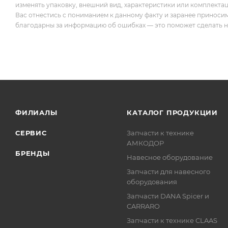
изменять упаковку, внешний вид, характеристики или комплекта
Вас отнестись с пониманием к данному факту и заранее приноси
благодарны за информацию об ошибках — это поможет сделать наш
ФИЛИАЛЫ
КАТАЛОГ ПРОДУКЦИИ
СЕРВИС
Запчасти к технике
АМКОДОР
БРЕНДЫ
Навесное оборудование
Запчасти для навесного
оборудования
Запчасти DANA Spicer и
CARRARO
Запчасти к технике CLAAS