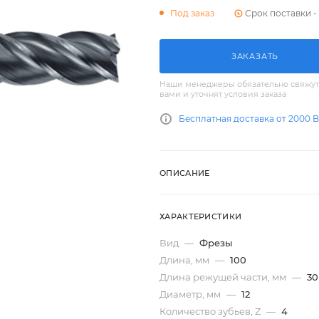
Срок поставки - 
Под заказ
ЗАКАЗАТЬ
Наши менеджеры обязательно свяжут
вами и уточнят условия заказа
Бесплатная доставка от 2000 
ОПИСАНИЕ
ХАРАКТЕРИСТИКИ
Вид
—
Фрезы
Длина, мм
—
100
Длина режущей части, мм
—
30
Диаметр, мм
—
12
Количество зубьев, Z
—
4