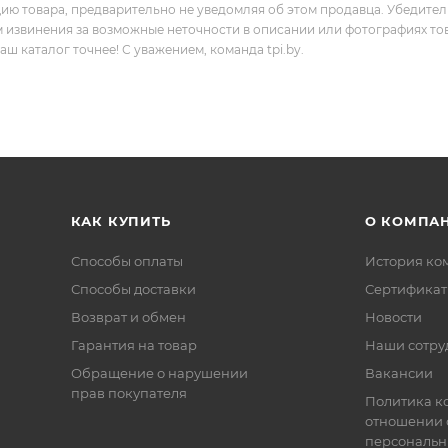
цию товара, предварительно не уведомляя об этом продавца. Убедите
м извинения за возможные неточности в описании или фотографиях то
 каталог точнее! С уважением, команда tpi.by.
КАК КУПИТЬ
О КОМПА
Способы оплаты
История ко
Способы доставки
Сертифика
Возврат и обмен
Новости
Гарантия на товар
Наши сотру
Обращение о нарушении
Вакансии
прав покупателя
Политика к
отношении 
персональн