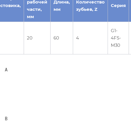
рабочей
Длина,
Количество
стовика,
Серия
части,
мм
зубьев, Z
мм
G1-
20
60
4
4FS-
M30