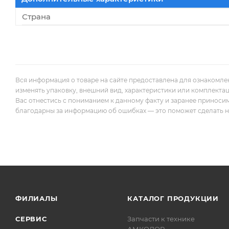
Страна
Вся информация о товаре на сайте предоставлена для ознакомле
изменять упаковку, внешний вид, характеристики или комплекта
Вас отнестись с пониманием к данному факту и заранее приноси
благодарны за информацию об ошибках — это поможет сделать наш
ФИЛИАЛЫ
КАТАЛОГ ПРОДУКЦИИ
СЕРВИС
Запчасти к технике