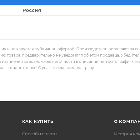
Россия
ния и не является публичной офертой. Производители оставляют за с
цию товара, предварительно не уведомляя об этом продавца. Убедите
м извинения за возможные неточности в описании или фотографиях то
 каталог точнее! С уважением, команда tpi.by.
КАК КУПИТЬ
О КОМПА
Способы оплаты
История ко