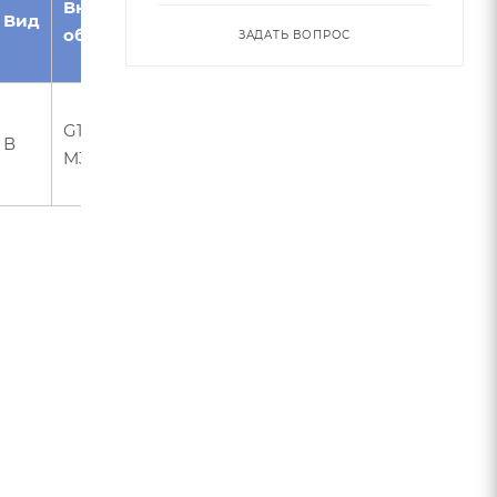
Внутреннее
наклона
материал/
Вид
обозначение
винтовой
Возможное
ЗАДАТЬ ВОПРОС
канавки°
применение
Стали,
G1-4FS-0800-
нержавеющая
В
35
M30
сталь, чугуны/
закаленная сталь