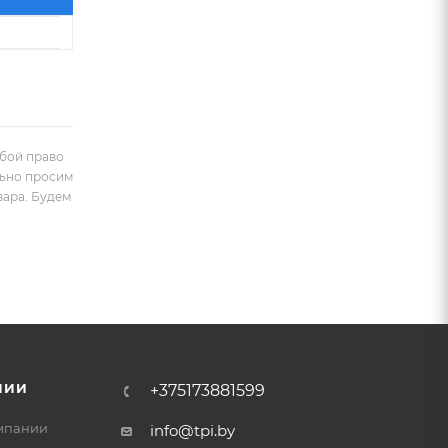
обой право
льно просим
вара. Будем
НИИ
+375173881599
мпании
info@tpi.by