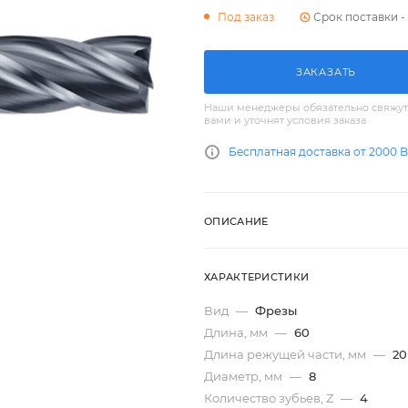
Срок поставки - 
Под заказ
ЗАКАЗАТЬ
Наши менеджеры обязательно свяжут
вами и уточнят условия заказа
Бесплатная доставка от 2000 
ОПИСАНИЕ
ХАРАКТЕРИСТИКИ
Вид
—
Фрезы
Длина, мм
—
60
Длина режущей части, мм
—
20
Диаметр, мм
—
8
Количество зубьев, Z
—
4