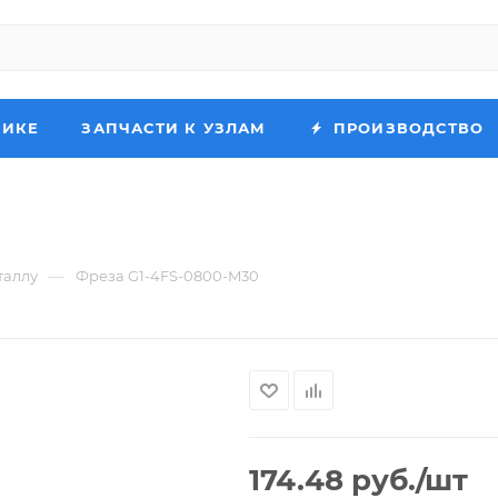
НИКЕ
ЗАПЧАСТИ К УЗЛАМ
ПРОИЗВОДСТВО
—
таллу
Фреза G1-4FS-0800-M30
174.48
руб.
/шт