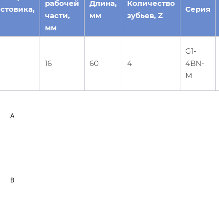
рабочей
Длина,
Количество
стовика,
Серия
части,
мм
зубьев, Z
мм
G1-
16
60
4
4BN-
M