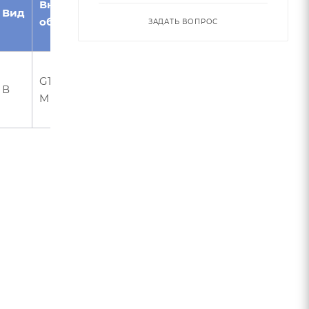
Внутреннее
наклона
материал/
Вид
обозначение
винтовой
Возможное
ЗАДАТЬ ВОПРОС
канавки°
применение
Стали,
G1-4BN-0800-
нержавеющая
В
30
M
сталь, чугуны/
закаленная сталь