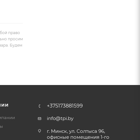
обой право
льно просим
вара. Будем
НИИ
+375173881599
мпании
info@tpi.by
ты
г. Минск, ул. Солтыса 96,
офисные помещения 1-го