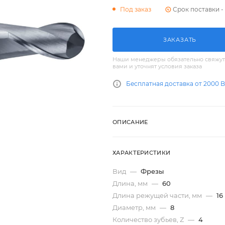
Срок поставки - 
Под заказ
ЗАКАЗАТЬ
Наши менеджеры обязательно свяжут
вами и уточнят условия заказа
Бесплатная доставка от 2000 
ОПИСАНИЕ
ХАРАКТЕРИСТИКИ
Вид
—
Фрезы
Длина, мм
—
60
Длина режущей части, мм
—
16
Диаметр, мм
—
8
Количество зубьев, Z
—
4