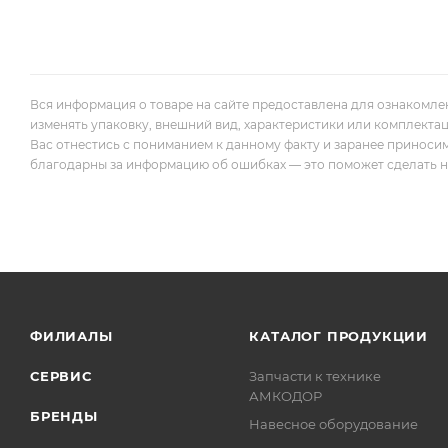
Вся информация о товаре на сайте предоставлена для ознакомле
изменять упаковку, внешний вид, характеристики или комплекта
Вас отнестись с пониманием к данному факту и заранее приноси
благодарны за информацию об ошибках — это поможет сделать наш
ФИЛИАЛЫ
КАТАЛОГ ПРОДУКЦИИ
СЕРВИС
Запчасти к технике
АМКОДОР
БРЕНДЫ
Навесное оборудование