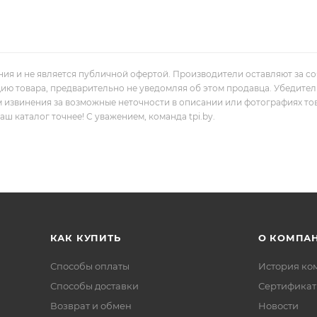
ния и не является публичной офертой. Производители оставляют за с
цию товара, предварительно не уведомляя об этом продавца. Убедите
м извинения за возможные неточности в описании или фотографиях то
 каталог точнее! С уважением, команда tpi.by.
КАК КУПИТЬ
О КОМПА
Способы оплаты
История ко
Способы доставки
Сертифика
Возврат и обмен
Новости