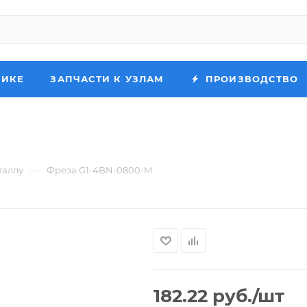
НИКЕ
ЗАПЧАСТИ К УЗЛАМ
ПРОИЗВОДСТВО
—
таллу
Фреза G1-4BN-0800-M
182.22
руб.
/шт